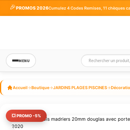
initial
actuel
5
🎉
PROMOS 2026
Cumulez 4 Codes Remises, 11 chèques cade
était :
est :
660,18€.
627,17€.
MENU
Accueil
→
Boutique
→
JARDINS PLAGES PISCINES
→
Décorati
💥 PROMO -5%