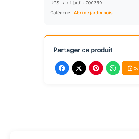
660,18€.
6
bois
UGS :
abri-jardin-700350
madriers
Catégorie :
Abri de jardin bois
20mm
douglas
avec
porte
Partager ce produit
2020
Co