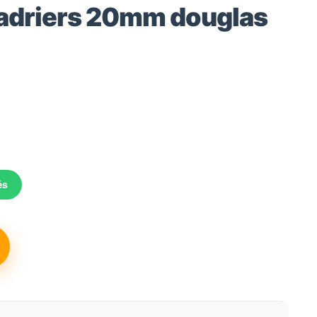
madriers 20mm douglas
e
ix
és
ctuel
t :