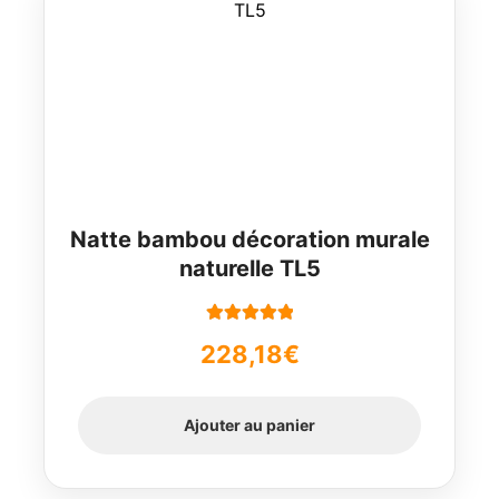
Natte bambou décoration murale
naturelle TL5
Note
5.00
sur
228,18
€
5
Ajouter au panier