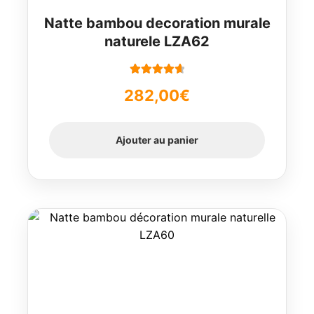
Natte bambou decoration murale
naturele LZA62
Note
4.78
282,00
€
sur 5
Ajouter au panier