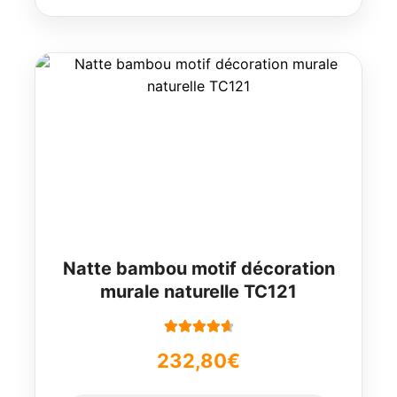
Natte bambou motif décoration
murale naturelle TC121
Note
4.78
232,80
€
sur 5