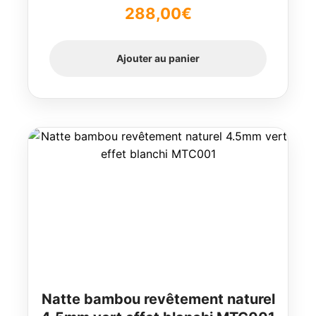
Note
4.78
288,00
€
sur 5
Ajouter au panier
Natte bambou revêtement naturel