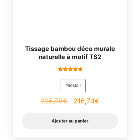
Tissage bambou déco murale
naturelle à motif TS2
Note
5.00
sur
5
PROMO !
225,78
€
Le
216,74
€
Le
prix
prix
Ajouter au panier
initial
actuel
était :
est :