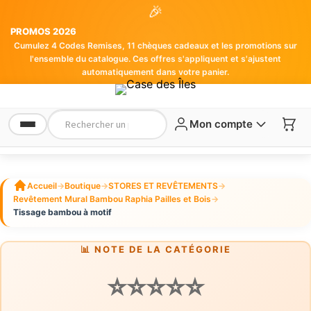
🎉
PROMOS 2026
Cumulez 4 Codes Remises, 11 chèques cadeaux et les promotions sur
l'ensemble du catalogue. Ces offres s'appliquent et s'ajustent
automatiquement dans votre panier.
Mon compte
Accueil
→
Boutique
→
STORES ET REVÊTEMENTS
→
Revêtement Mural Bambou Raphia Pailles et Bois
→
Tissage bambou à motif
📊 NOTE DE LA CATÉGORIE
⭐⭐⭐⭐⭐