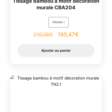
Tissage bambou à motif décoration
murale CBA204
PROMO !
210,18
€
Le
195,47
€
Le
prix
prix
Ajouter au panier
initial
actuel
était :
est :
210,18€.
195,47€.