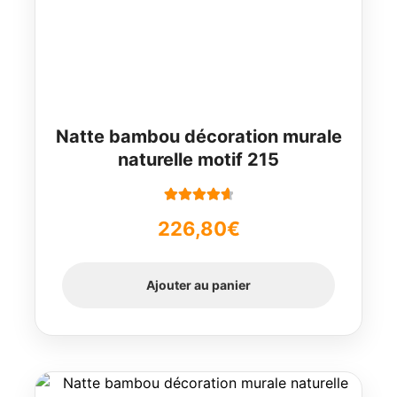
Natte bambou décoration murale
naturelle motif 215
Note
4.78
226,80
€
sur 5
Ajouter au panier