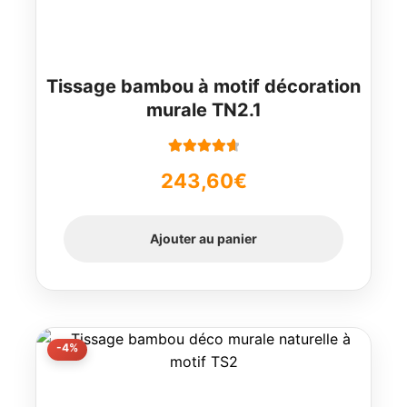
Tissage bambou à motif décoration
murale TN2.1
Note
4.78
243,60
€
sur 5
Ajouter au panier
-4%