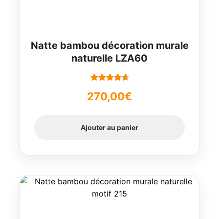
Natte bambou décoration murale
naturelle LZA60
Note
4.78
270,00
€
sur 5
Ajouter au panier