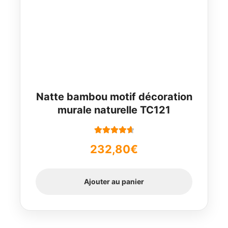
Natte bambou motif décoration
murale naturelle TC121
Note
4.78
232,80
€
sur 5
Ajouter au panier