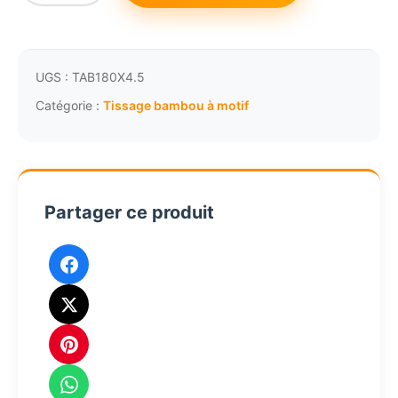
de
Tissage
bambou
à
UGS :
TAB180X4.5
motif
Catégorie :
Tissage bambou à motif
décoration
murale
TN2.1
Partager ce produit