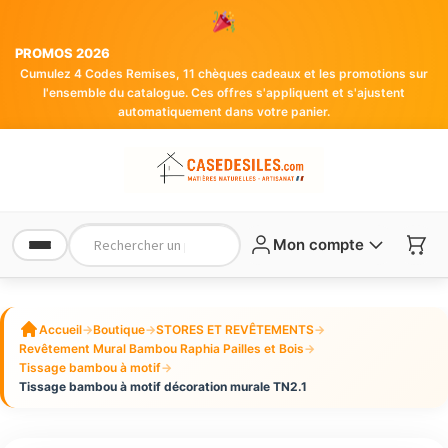
PROMOS 2026
Cumulez 4 Codes Remises, 11 chèques cadeaux et les promotions sur
l'ensemble du catalogue. Ces offres s'appliquent et s'ajustent
automatiquement dans votre panier.
Mon compte
Accueil
→
Boutique
→
STORES ET REVÊTEMENTS
→
Revêtement Mural Bambou Raphia Pailles et Bois
→
Tissage bambou à motif
→
Tissage bambou à motif décoration murale TN2.1