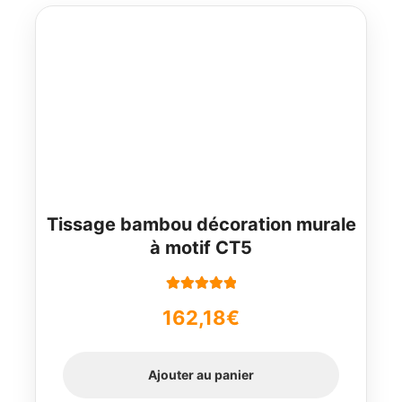
Tissage bambou décoration murale
à motif CT5
Note
5.00
sur
162,18
€
5
Ajouter au panier