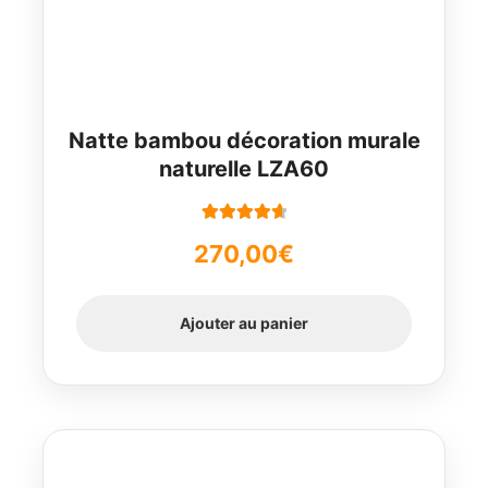
Natte bambou décoration murale
naturelle LZA60
Note
4.78
270,00
€
sur 5
Ajouter au panier