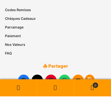
Codes Remises
Chèques Cadeaux
Parrainage
Paiement
Nos Valeurs
FAQ
📤 Partager
0
Recherche
Recherche
pour :
© 2007-2026
Case des Îles
• Tous droits réservés