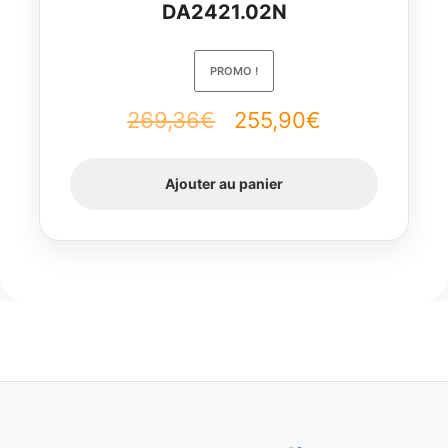
DA2421.02N
PROMO !
Le
Le
269,36
€
255,90
€
prix
prix
Ajouter au panier
initial
actuel
était :
est :
269,36€.
255,90€.