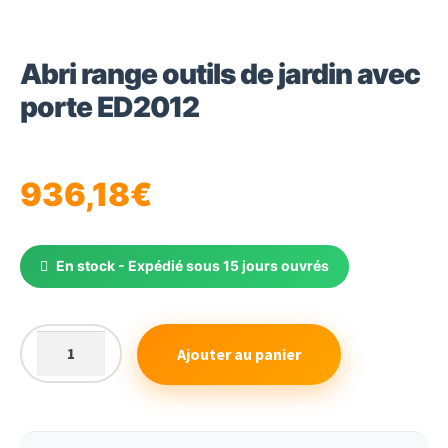
Abri range outils de jardin avec
porte ED2012
936,18
€
En stock - Expédié sous 15 jours ouvrés
Ajouter au panier
quantité
de
Abri
range