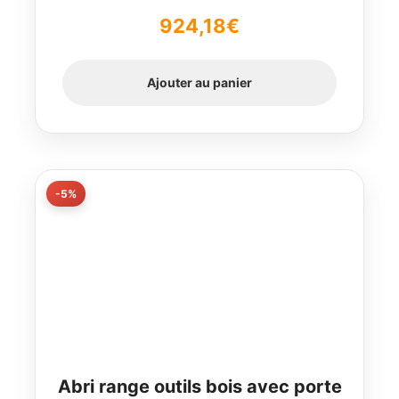
Note
5.00
sur
924,18
€
5
Ajouter au panier
-5%
Abri range outils bois avec porte