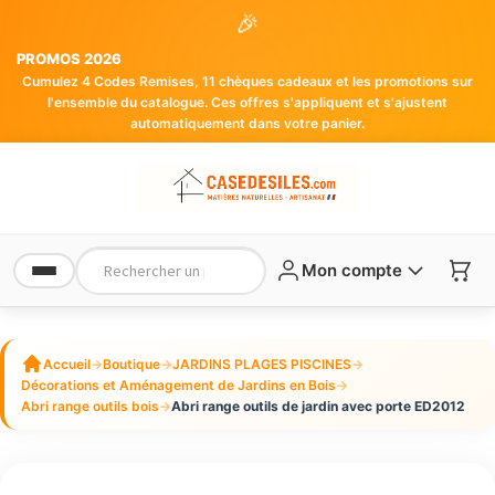
🎉
PROMOS 2026
Cumulez 4 Codes Remises, 11 chèques cadeaux et les promotions sur
l'ensemble du catalogue. Ces offres s'appliquent et s'ajustent
automatiquement dans votre panier.
Mon compte
Accueil
→
Boutique
→
JARDINS PLAGES PISCINES
→
Décorations et Aménagement de Jardins en Bois
→
Abri range outils bois
→
Abri range outils de jardin avec porte ED2012