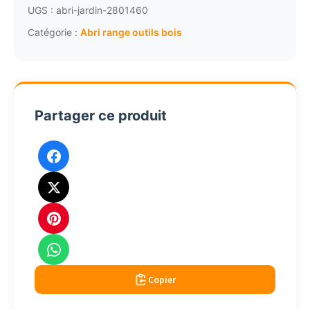
outils
UGS :
abri-jardin-2801460
de
Catégorie :
Abri range outils bois
jardin
avec
porte
ED2012
Partager ce produit
Copier