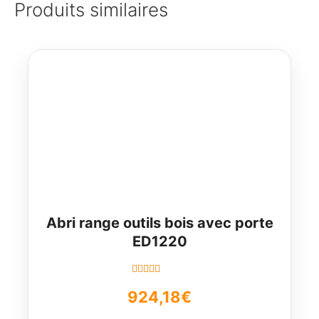
Produits similaires
Abri range outils bois avec porte
ED1220
Note
5.00
sur
924,18
€
5