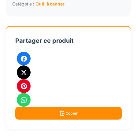
de
Catégorie :
Outil à canner
80cm
Partager ce produit
Copier