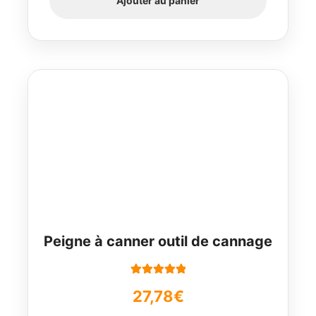
Ajouter au panier
Peigne à canner outil de cannage
Note
5.00
sur
27,78
€
5