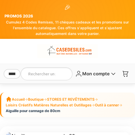
🎉
PROMOS 2026
Cumulez 4 Codes Remises, 11 chèques cadeaux et les promotions sur
l'ensemble du catalogue. Ces offres s'appliquent et s'ajustent
automatiquement dans votre panier.
Mon compte
Accueil
→
Boutique
→
STORES ET REVÊTEMENTS
→
Loisirs Créatifs Matières Naturelles et Outillages
→
Outil à canner
→
Aiguille pour cannage de 80cm