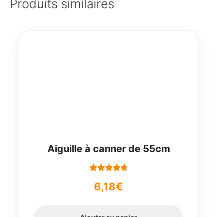
Produits similaires
Aiguille à canner de 55cm
Note
4.91
6,18
€
sur 5