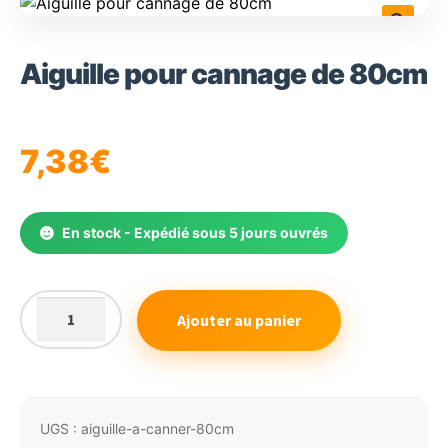
🔍
Aiguille pour cannage de 80cm
7,38
€
En stock - Expédié sous 5 jours ouvrés
Ajouter au panier
quantité
de
Aiguille
pour
cannage
UGS :
aiguille-a-canner-80cm