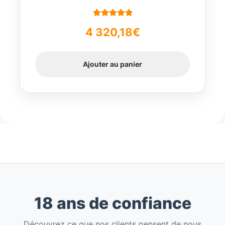
Note
5.00
sur
4 320,18
€
5
Ajouter au panier
18 ans de confiance
Découvrez ce que nos clients pensent de nous