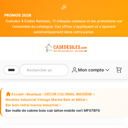
🎉
PROMOS 2026
Cumulez 4 Codes Remises, 11 chèques cadeaux et les promotions sur
l'ensemble du catalogue. Ces offres s'appliquent et s'ajustent
automatiquement dans votre panier.
Mon compte
Accueil
→
Boutique
→
DÉCOR COLONIAL INDIGÈNE
→
Meubles Industriel Vintage Marine Bois et Métal
→
Bar bois métal marine industriel
→
Bar malle de cabine bois cuir laiton mobile vert MF078FG