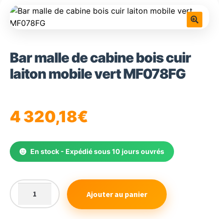
🔍
Bar malle de cabine bois cuir
laiton mobile vert MF078FG
4 320,18
€
En stock - Expédié sous 10 jours ouvrés
Ajouter au panier
quantité
de