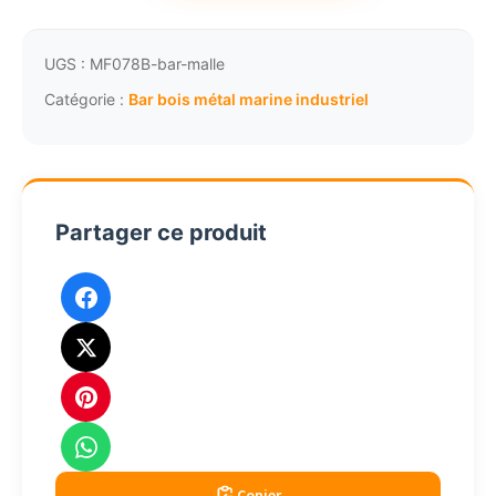
Bar
malle
de
UGS :
MF078B-bar-malle
cabine
Catégorie :
Bar bois métal marine industriel
bois
cuir
laiton
mobile
Partager ce produit
vert
MF078FG
Copier