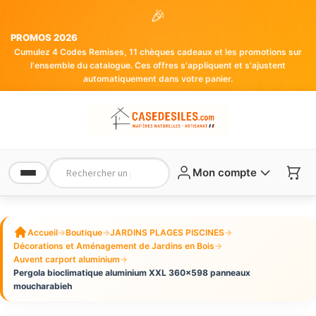
🎉
PROMOS 2026
Cumulez 4 Codes Remises, 11 chèques cadeaux et les promotions sur
l'ensemble du catalogue. Ces offres s'appliquent et s'ajustent
automatiquement dans votre panier.
Mon compte
Accueil
→
Boutique
→
JARDINS PLAGES PISCINES
→
Décorations et Aménagement de Jardins en Bois
→
Auvent carport aluminium
→
Pergola bioclimatique aluminium XXL 360×598 panneaux
moucharabieh