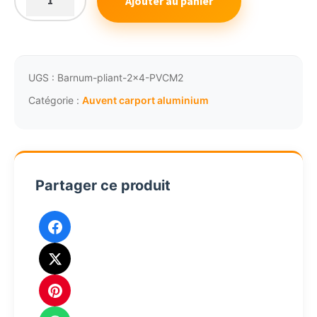
Ajouter au panier
quantité
de
Pergola
bioclimatique
aluminium
UGS :
Barnum-pliant-2x4-PVCM2
XXL
Catégorie :
Auvent carport aluminium
360x598
panneaux
moucharabieh
Partager ce produit