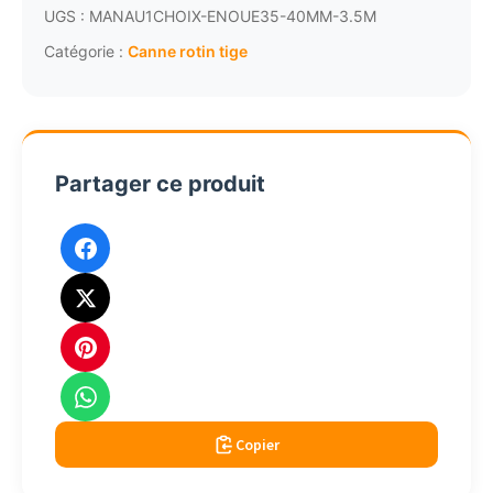
de
UGS :
MANAU1CHOIX-ENOUE35-40MM-3.5M
rotin
Catégorie :
Canne rotin tige
énoué
D35-
40mm
L.2.90m
Partager ce produit
Copier