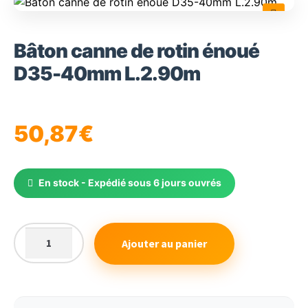
🔍
Bâton canne de rotin énoué
D35-40mm L.2.90m
50,87
€
En stock - Expédié sous 6 jours ouvrés
Ajouter au panier
quantité
de
Bâton
canne