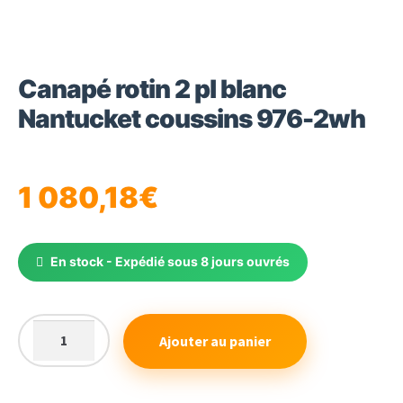
Canapé rotin 2 pl blanc
Nantucket coussins 976-2wh
1 080,18
€
En stock - Expédié sous 8 jours ouvrés
Ajouter au panier
quantité
de
Canapé