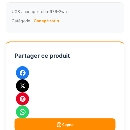
rotin
2
UGS :
canape-rotin-976-2wh
pl
Catégorie :
Canapé rotin
blanc
Nantucket
coussins
976-
Partager ce produit
2wh
Copier