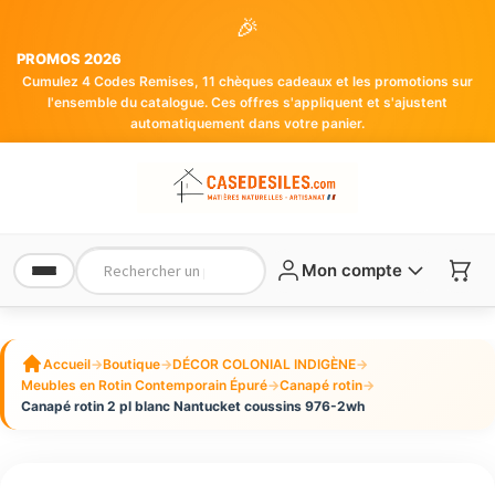
🎉
PROMOS 2026
Cumulez 4 Codes Remises, 11 chèques cadeaux et les promotions sur
l'ensemble du catalogue. Ces offres s'appliquent et s'ajustent
automatiquement dans votre panier.
Mon compte
Accueil
→
Boutique
→
DÉCOR COLONIAL INDIGÈNE
→
Meubles en Rotin Contemporain Épuré
→
Canapé rotin
→
Canapé rotin 2 pl blanc Nantucket coussins 976-2wh