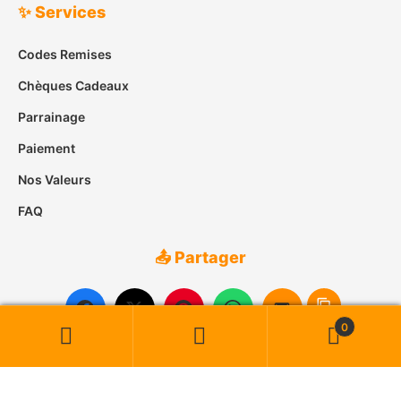
✨ Services
Codes Remises
Chèques Cadeaux
Parrainage
Paiement
Nos Valeurs
FAQ
📤 Partager
0
Recherche
Recherche
pour :