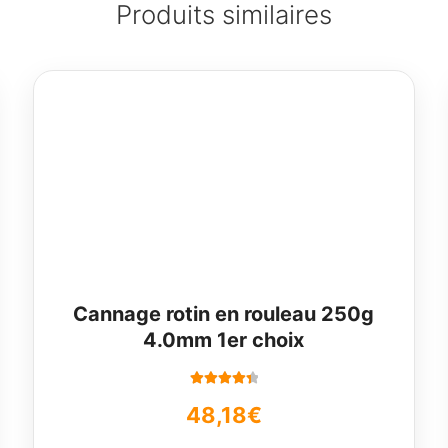
Produits similaires
Cannage rotin en rouleau 250g
4.0mm 1er choix
Note
4.50
48,18
€
sur 5