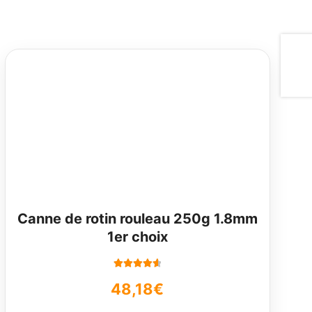
Canne de rotin rouleau 250g 1.8mm
1er choix
Note
4.67
48,18
€
sur 5