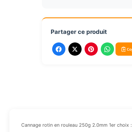
rouleau
250g
2.6mm
1er
Partager ce produit
choix
Co
Cannage rotin en rouleau 250g 2.0mm 1er choix :