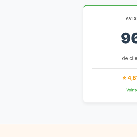
AVI
9
de clie
⭐ 4,8
Voir 