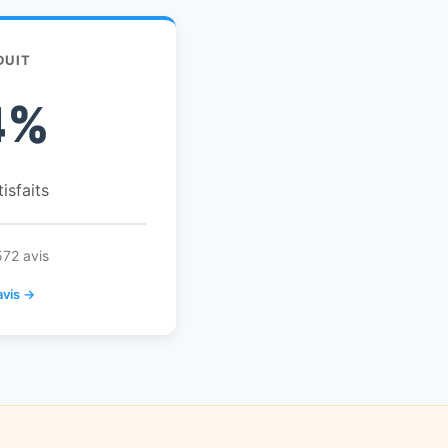
DUIT
4%
tisfaits
572 avis
avis →