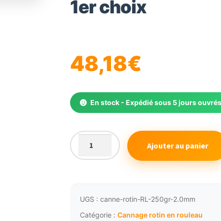
1er choix
🔍
48,18
€
En stock - Expédié sous 5 jours ouvré
Ajouter au panier
quantité
de
Cannage
de
rotin
UGS :
canne-rotin-RL-250gr-2.0mm
en
Catégorie :
Cannage rotin en rouleau