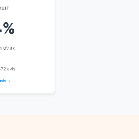
DUIT
4%
tisfaits
572 avis
avis →