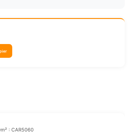
pier
30m² : CAR5060