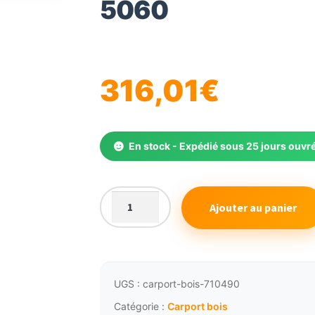
5060
🔍
316,01
€
En stock - Expédié sous 25 jours ouvr
Ajouter au panier
quantité
de
Carport
double
bois
UGS :
carport-bois-710490
pour
Catégorie :
Carport bois