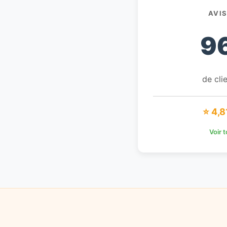
AVI
9
de clie
⭐ 4,8
Voir 