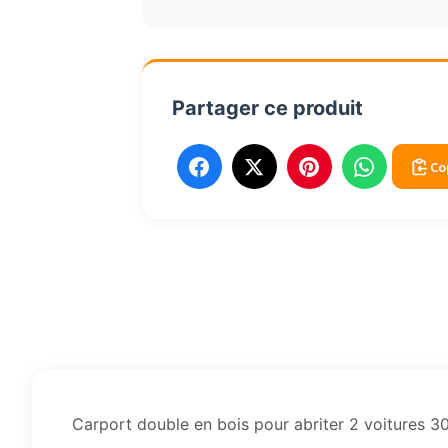
2
voitures
30mc
5060
Partager ce produit
Co
Carport double en bois pour abriter 2 voitures 