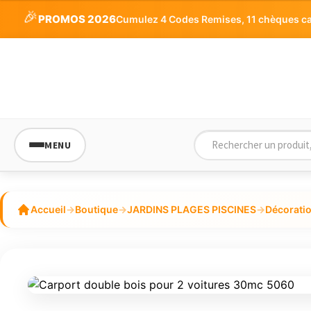
🎉
PROMOS 2026
Cumulez 4 Codes Remises, 11 chèques cade
MENU
Accueil
→
Boutique
→
JARDINS PLAGES PISCINES
→
Décorati