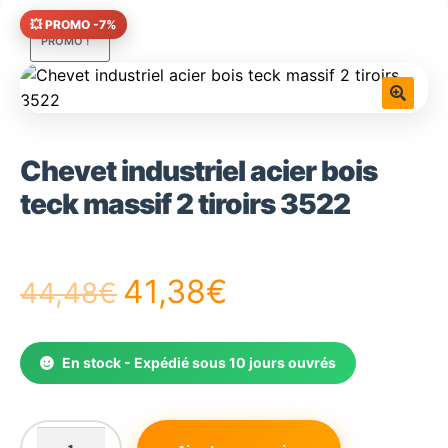
💥 PROMO -7%
PROMO !
🔍
Chevet industriel acier bois
teck massif 2 tiroirs 3522
Le
Le
41,38
€
44,48
€
prix
prix
En stock - Expédié sous 10 jours ouvrés
initial
actuel
était :
est :