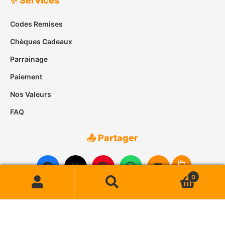
✨ Services
Codes Remises
Chèques Cadeaux
Parrainage
Paiement
Nos Valeurs
FAQ
📤 Partager
0
Recherche
Recherche
pour :
© 2007-2026
Case des Îles
• Tous droits réservés