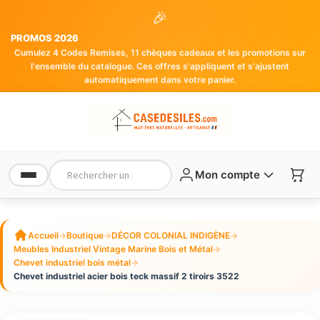
🎉
PROMOS 2026
Cumulez 4 Codes Remises, 11 chèques cadeaux et les promotions sur
l'ensemble du catalogue. Ces offres s'appliquent et s'ajustent
automatiquement dans votre panier.
Mon compte
Accueil
→
Boutique
→
DÉCOR COLONIAL INDIGÈNE
→
Meubles Industriel Vintage Marine Bois et Métal
→
Chevet industriel bois métal
→
Chevet industriel acier bois teck massif 2 tiroirs 3522