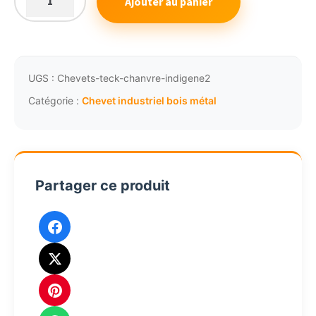
Ajouter au panier
quantité
de
44,48€.
41,38€.
Chevet
industriel
acier
UGS :
Chevets-teck-chanvre-indigene2
bois
Catégorie :
Chevet industriel bois métal
teck
massif
2
tiroirs
Partager ce produit
3522