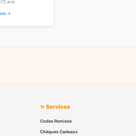
572 avis
avis →
✨ Services
Codes Remises
Chèques Cadeaux