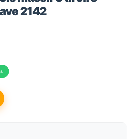
nave 2142
és