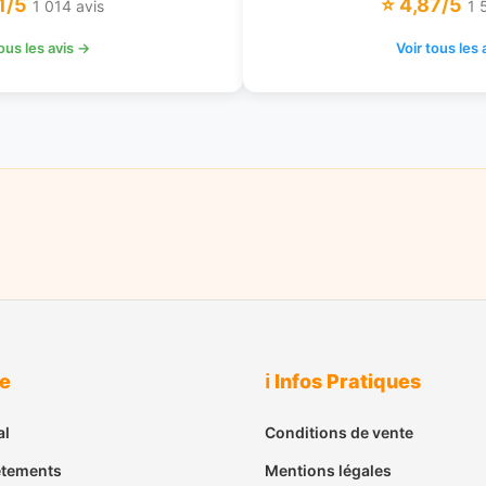
1/5
⭐ 4,87/5
1 014 avis
1 
tous les avis →
Voir tous les 
ue
ℹ️ Infos Pratiques
al
Conditions de vente
êtements
Mentions légales