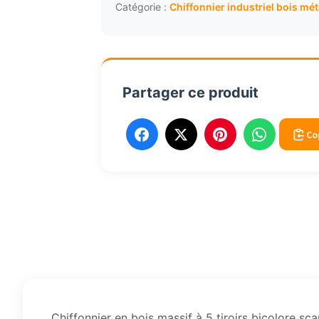
massif
Catégorie :
Chiffonnier industriel bois mét
5
tiroirs
bicolores
scandinave
Partager ce produit
2142
Co
Chiffonnier en bois massif à 5 tiroirs bicolore s