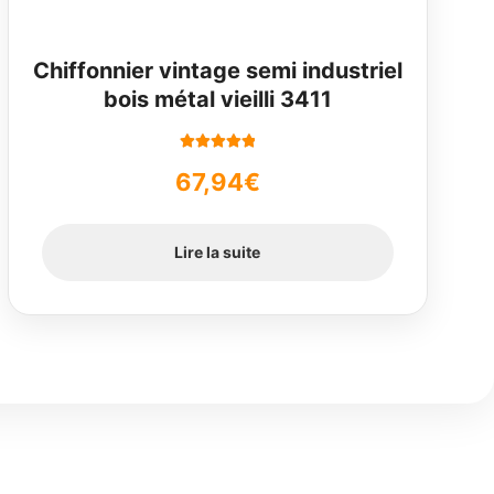
Chiffonnier vintage semi industriel
bois métal vieilli 3411
Note
5.00
sur
67,94
€
5
Lire la suite