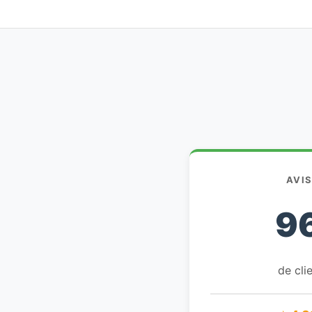
AVI
9
de clie