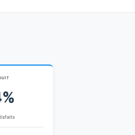
DUIT
4%
tisfaits