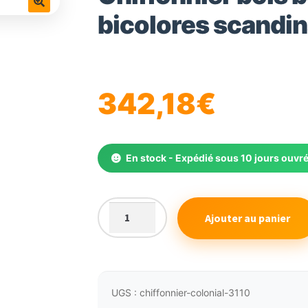
bicolores scandi
🔍
342,18
€
En stock - Expédié sous 10 jours ouvr
Ajouter au panier
quantité
de
Chiffonnier
bois
bois
UGS :
chiffonnier-colonial-3110