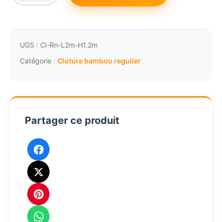
de
Clôture
bambou
panneau
UGS :
Cl-Rn-L2m-H1.2m
régulier
Catégorie :
Cloture bambou regulier
L1.5
-
H1.5m
Diamètre
Partager ce produit
4.5CM