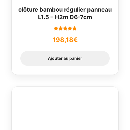
clôture bambou régulier panneau
L1.5 – H2m D6-7cm
Note
5.00
sur
198,18
€
5
Ajouter au panier