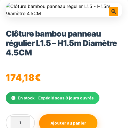
🔍
Clôture bambou panneau
régulier L1.5 – H1.5m Diamètre
4.5CM
174,18
€
En stock - Expédié sous 8 jours ouvrés
Ajouter au panier
quantité