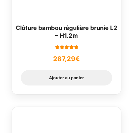
Clôture bambou régulière brunie L2
– H1.2m
Note
5.00
sur
287,29
€
5
Ajouter au panier