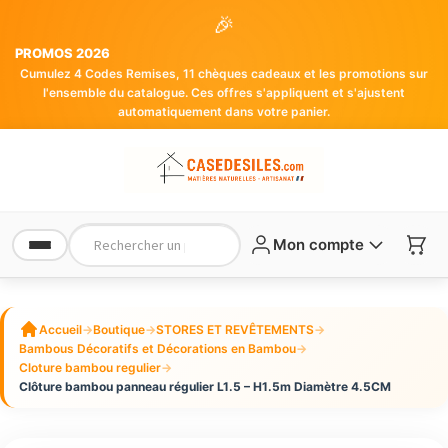
🎉
PROMOS 2026
Cumulez 4 Codes Remises, 11 chèques cadeaux et les promotions sur
l'ensemble du catalogue. Ces offres s'appliquent et s'ajustent
automatiquement dans votre panier.
Mon compte
Accueil
→
Boutique
→
STORES ET REVÊTEMENTS
→
Bambous Décoratifs et Décorations en Bambou
→
Cloture bambou regulier
→
Clôture bambou panneau régulier L1.5 – H1.5m Diamètre 4.5CM