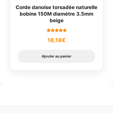
Corde danoise torsadée naturelle
bobine 150M diamètre 3.5mm
beige
Note
5.00
sur
18,18
€
5
Ajouter au panier