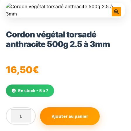
🔍
Cordon végétal torsadé
anthracite 500g 2.5 à 3mm
16,50
€
En stock - 5 à 7
Ajouter au panier
quantité
de