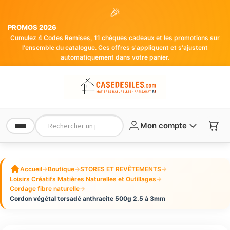
🎉
PROMOS 2026
Cumulez 4 Codes Remises, 11 chèques cadeaux et les promotions sur
l'ensemble du catalogue. Ces offres s'appliquent et s'ajustent
automatiquement dans votre panier.
Mon compte
Accueil
→
Boutique
→
STORES ET REVÊTEMENTS
→
Loisirs Créatifs Matières Naturelles et Outillages
→
Cordage fibre naturelle
→
Cordon végétal torsadé anthracite 500g 2.5 à 3mm