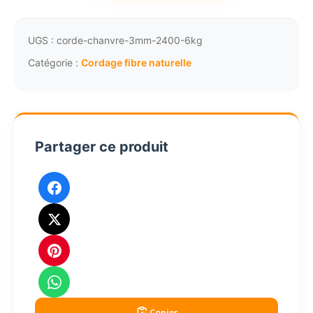
Cordon
végétal
torsadé
UGS :
corde-chanvre-3mm-2400-6kg
anthracite
Catégorie :
Cordage fibre naturelle
500g
2.5
à
3mm
Partager ce produit
Copier