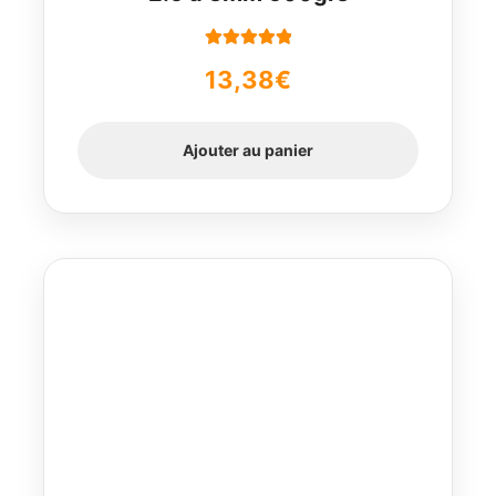
Note
5.00
sur
13,38
€
5
Ajouter au panier