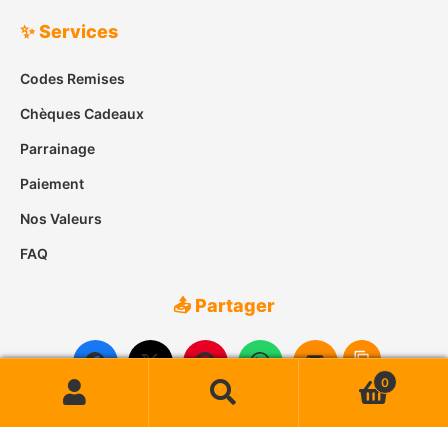
✨ Services
Codes Remises
Chèques Cadeaux
Parrainage
Paiement
Nos Valeurs
FAQ
📤 Partager
0
Recherche
Recherche
pour :