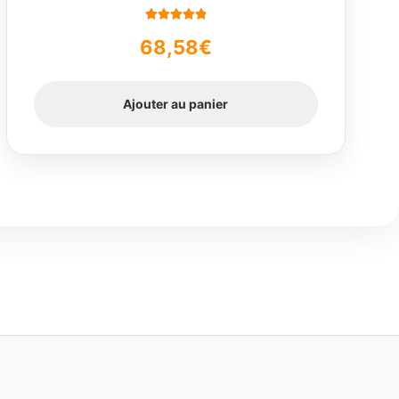
Note
5.00
sur
68,58
€
5
Ajouter au panier