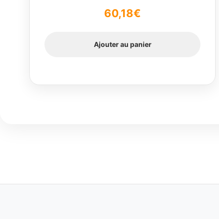
Note
5.00
sur
60,18
€
5
Ajouter au panier