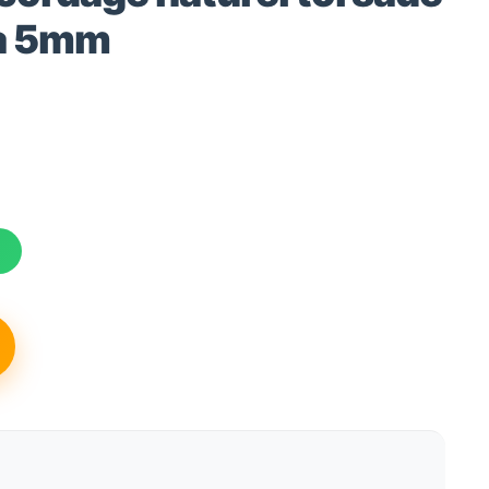
 à 5mm
s