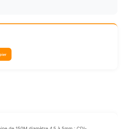
pier
bine de 150M diamètre 4.5 à 5mm : CDI-