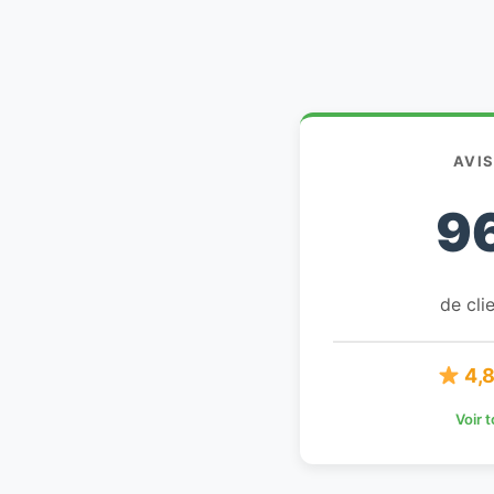
AVI
9
de clie
4,8
Voir 