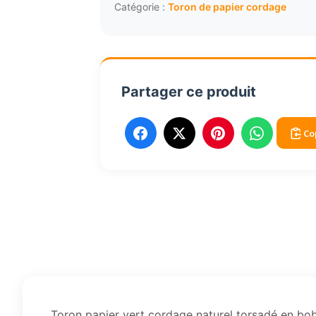
cordage
Catégorie :
Toron de papier cordage
naturel
torsadé
bobine
150M
Partager ce produit
4.5
à
5mm
Co
Toron papier vert cordage naturel torsadé en bo