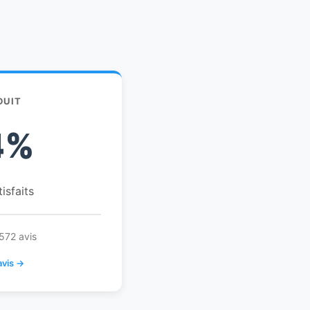
DUIT
4%
tisfaits
572 avis
avis →