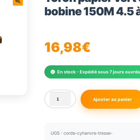
bobine 150M 4.5
16,98
€
En stock - Expédié sous 7 jours ouvré
Ajouter au panier
quantité
de
Toron
papier
vert
UGS :
corde-cyhanvre-tresse-