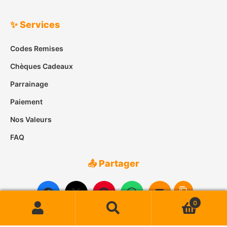
✨ Services
Codes Remises
Chèques Cadeaux
Parrainage
Paiement
Nos Valeurs
FAQ
📤 Partager
0
Recherche
Recherche
pour :