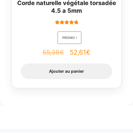
Corde naturelle végétale torsadée
4.5 a 5mm
Note
5.00
sur
5
PROMO !
Le
Le
55,38
€
52,61
€
prix
prix
Ajouter au panier
initial
actuel
était :
est :
55,38€.
52,61€.