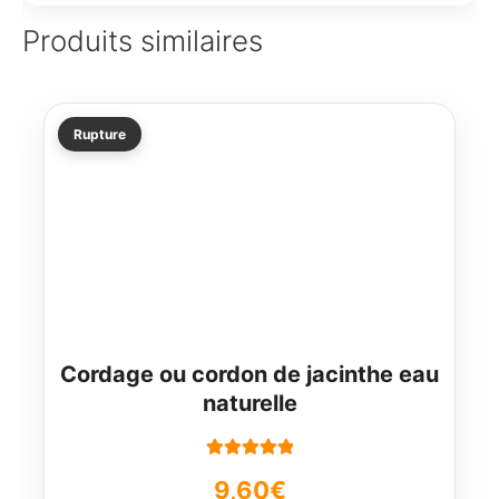
Produits similaires
Rupture
Cordage ou cordon de jacinthe eau
naturelle
Note
5.00
sur
9,60
€
5