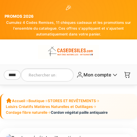
🎉
PROMOS 2026
Cumulez 4 Codes Remises, 11 chèques cadeaux et les promotions sur
l'ensemble du catalogue. Ces offres s'appliquent et s'ajustent
automatiquement dans votre panier.
Mon compte
Accueil
→
Boutique
→
STORES ET REVÊTEMENTS
→
Loisirs Créatifs Matières Naturelles et Outillages
→
Cordage fibre naturelle
→
Cordon végétal paille antiquaire