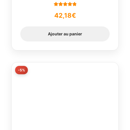
Note
5.00
sur
42,18
€
5
Ajouter au panier
-5%