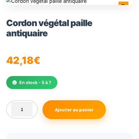
🔍
Cordon végétal paille
antiquaire
42,18
€
En stock - 5 à 7
Ajouter au panier
quantité
de
Cordon
végétal