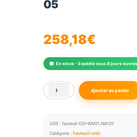
05
🔍
258,18
€
En stock - Expédié sous 8 jours ouvré
Ajouter au panier
quantité
de
Fauteuil
osier
ajouré
UGS :
fauteuil-CDI-WM21JM020
cuivre
Catégorie :
Fauteuil rotin