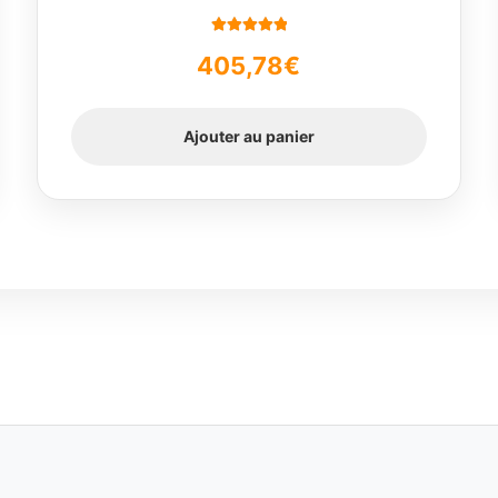
Note
5.00
sur
405,78
€
5
Ajouter au panier