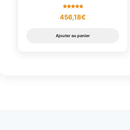
Note
5.00
sur
456,18
€
5
Ajouter au panier