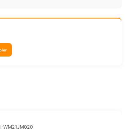
pier
 CDI-WM21JM020