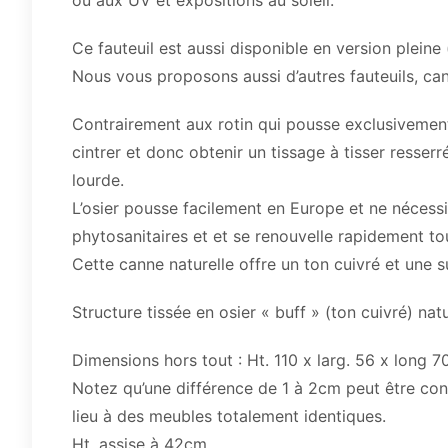
ou aux UV et expositions au soleil.
Ce fauteuil est aussi disponible en version pleine 
Nous vous proposons aussi d’autres fauteuils, can
Contrairement aux rotin qui pousse exclusivement 
cintrer et donc obtenir un tissage à tisser resser
lourde.
L’osier pousse facilement en Europe et ne nécessi
phytosanitaires et et se renouvelle rapidement tou
Cette canne naturelle offre un ton cuivré et une su
Structure tissée en osier « buff » (ton cuivré) natu
Dimensions hors tout : Ht. 110 x larg. 56 x long 7
Notez qu’une différence de 1 à 2cm peut être con
lieu à des meubles totalement identiques.
Ht. assise à 42cm.