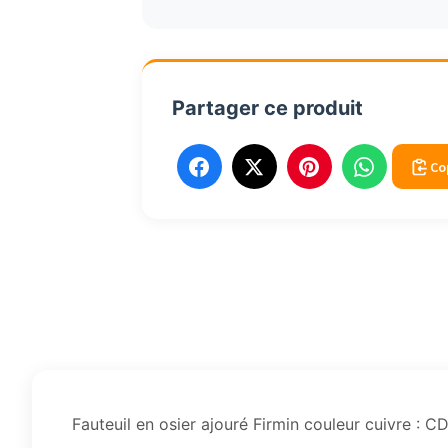
Firmin
WM21-
05
Partager ce produit
Co
Fauteuil en osier ajouré Firmin couleur cuivre :