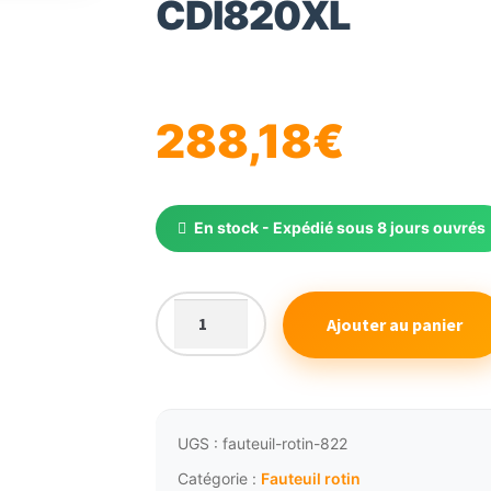
CDI820XL
🔍
288,18
€
En stock - Expédié sous 8 jours ouvrés
Ajouter au panier
quantité
de
Fauteuil
rotin
naturel
UGS :
fauteuil-rotin-822
coquille
Catégorie :
Fauteuil rotin