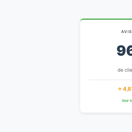
AVI
9
de clie
⭐ 4,8
Voir 