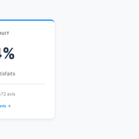
DUIT
4%
tisfaits
572 avis
avis →