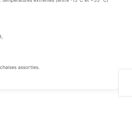
ux températures extrêmes (entre -15°C et +55 °C)
9,
chaises assorties.