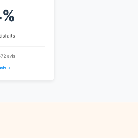
4%
tisfaits
572 avis
avis →