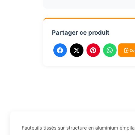
empliables
nature
443RN
Partager ce produit
Co
Fauteuils tissés sur structure en aluminium empila