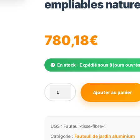
empliables natur
🔍
780,18
€
En stock - Expédié sous 8 jours ouvré
Ajouter au panier
quantité
de
Fauteuils
tissés
sur
UGS :
Fauteuil-tisse-fibre-1
aluminium
Catégorie :
Fauteuil de jardin aluminium