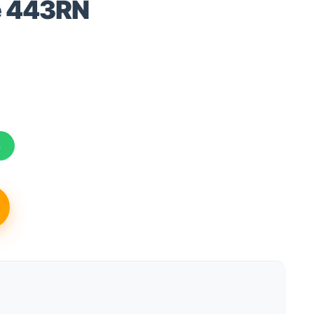
e 443RN
s