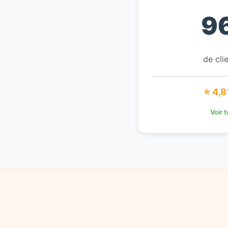
9
de clie
⭐ 4,8
Voir 