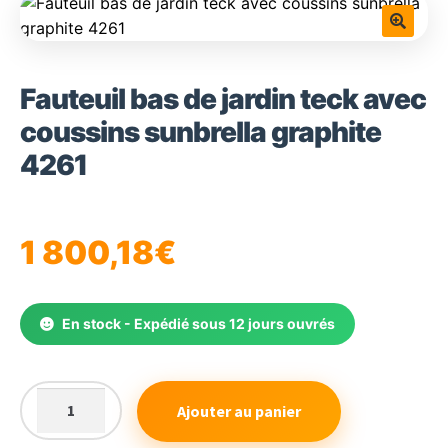
🔍
Fauteuil bas de jardin teck avec
coussins sunbrella graphite
4261
1 800,18
€
En stock - Expédié sous 12 jours ouvrés
Ajouter au panier
quantité
de