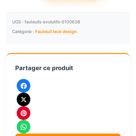
Fauteuil
bas
de
UGS :
fauteuils-evolutifs-0100638
jardin
Catégorie :
Fauteuil teck design
teck
avec
coussins
sunbrella
Partager ce produit
graphite
4261