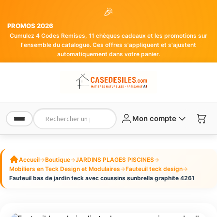
🎉
PROMOS 2026
Cumulez 4 Codes Remises, 11 chèques cadeaux et les promotions sur
l'ensemble du catalogue. Ces offres s'appliquent et s'ajustent
automatiquement dans votre panier.
Mon compte
Accueil
→
Boutique
→
JARDINS PLAGES PISCINES
→
Mobiliers en Teck Design et Modulaires
→
Fauteuil teck design
→
Fauteuil bas de jardin teck avec coussins sunbrella graphite 4261