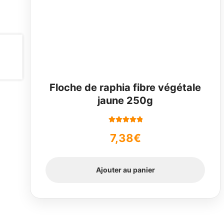
Floche de raphia fibre végétale
jaune 250g
Note
5.00
sur
7,38
€
5
Ajouter au panier