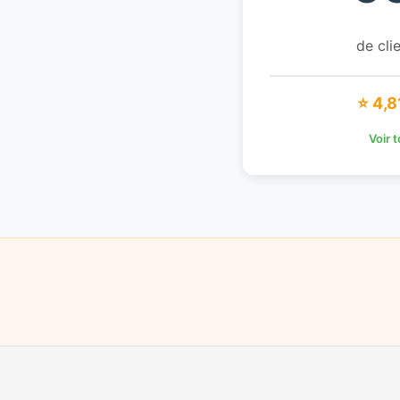
de clie
⭐ 4,8
Voir 