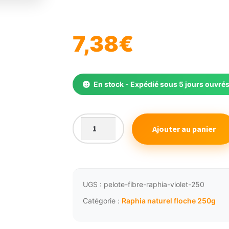
🔍
7,38
€
En stock - Expédié sous 5 jours ouvré
Ajouter au panier
quantité
de
Fibre
naturelle
raphia
UGS :
pelote-fibre-raphia-violet-250
floche
Catégorie :
Raphia naturel floche 250g
250g
violet