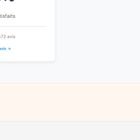
tisfaits
572 avis
avis →