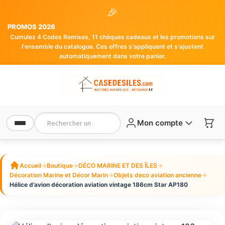
🎉
PROMOS 2026
Cumulez 4 Codes Remises, 11 chèques cadeaux et les promotions sur
l'ensemble du catalogue. Ces offres s'appliquent et s'ajustent
automatiquement dans votre panier.
Mon compte
Accueil
→
Boutique
→
DÉCO MARINE ET DES ÎLES
→
Décoration Marine et Décor Marin
→
Objets deco aviation ancienne
→
Hélice d’avion décoration aviation vintage 186cm Star AP180