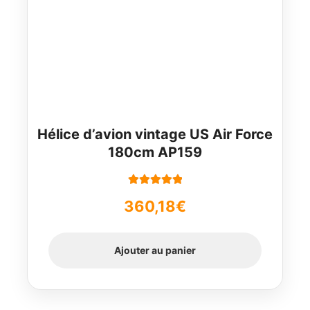
Hélice d’avion vintage US Air Force
180cm AP159
Note
5.00
sur
360,18
€
5
Ajouter au panier