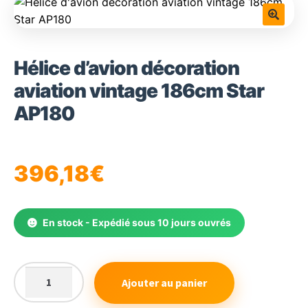
🔍
Hélice d’avion décoration
aviation vintage 186cm Star
AP180
396,18
€
En stock - Expédié sous 10 jours ouvrés
Ajouter au panier
quantité
de