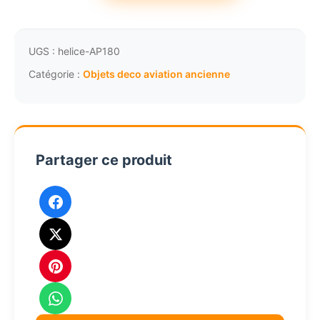
Hélice
d'avion
décoration
UGS :
helice-AP180
aviation
Catégorie :
Objets deco aviation ancienne
vintage
186cm
Star
AP180
Partager ce produit