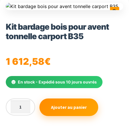
🔍
Kit bardage bois pour avent
tonnelle carport B35
1 612,58
€
En stock - Expédié sous 10 jours ouvrés
Ajouter au panier
quantité
de
Kit