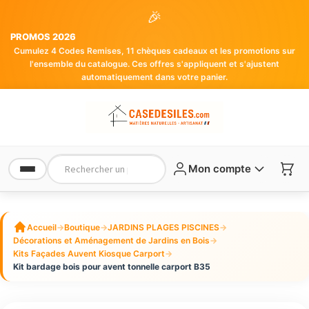
🎉
PROMOS 2026
Cumulez 4 Codes Remises, 11 chèques cadeaux et les promotions sur
l'ensemble du catalogue. Ces offres s'appliquent et s'ajustent
automatiquement dans votre panier.
Mon compte
Accueil
→
Boutique
→
JARDINS PLAGES PISCINES
→
Décorations et Aménagement de Jardins en Bois
→
Kits Façades Auvent Kiosque Carport
→
Kit bardage bois pour avent tonnelle carport B35