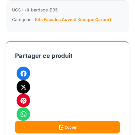
bardage
bois
UGS :
kit-bardage-B35
pour
Catégorie :
Kits Façades Auvent Kiosque Carport
avent
tonnelle
carport
B35
Partager ce produit
Copier