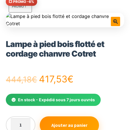
💥 PROMO -6%
PROMO !
🔍
Lampe à pied bois flotté et
cordage chanvre Cotret
Le
Le
417,53
€
444,18
€
prix
prix
En stock - Expédié sous 7 jours ouvrés
initial
actuel
était :
est :
Ajouter au panier
quantité