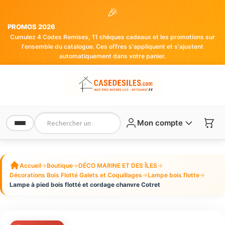
🎉
PROMOS 2026
Cumulez 4 Codes Remises, 11 chèques cadeaux et les promotions sur
l'ensemble du catalogue. Ces offres s'appliquent et s'ajustent
automatiquement dans votre panier.
Mon compte
Accueil
→
Boutique
→
DÉCO MARINE ET DES ÎLES
→
Décorations Bois Flotté Galets et Coquillages
→
Lampe bois flotte
→
Lampe à pied bois flotté et cordage chanvre Cotret