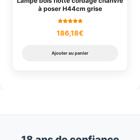
Lampe bois flotté cordage chanvre
à poser H44cm grise
Note
5.00
sur
186,18
€
5
Ajouter au panier
18 ans de confiance