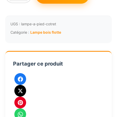
de
444,18€.
417,53€.
Lampe
à
pied
UGS :
lampe-a-pied-cotret
bois
Catégorie :
Lampe bois flotte
flotté
et
cordage
chanvre
Partager ce produit
Cotret