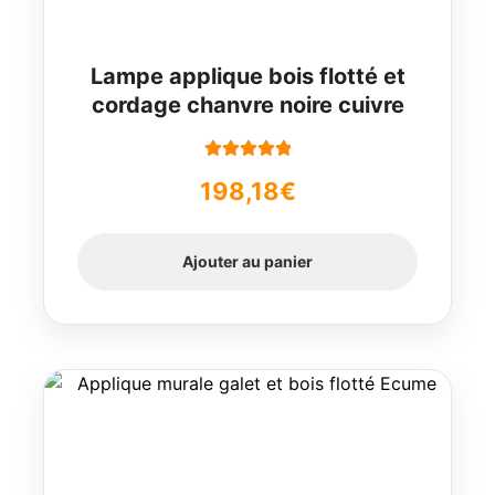
Lampe applique bois flotté et
cordage chanvre noire cuivre
Note
5.00
sur
198,18
€
5
Ajouter au panier