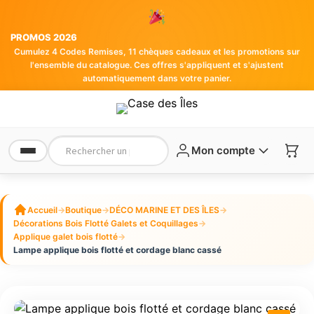
PROMOS 2026
Cumulez 4 Codes Remises, 11 chèques cadeaux et les promotions sur
l'ensemble du catalogue. Ces offres s'appliquent et s'ajustent
automatiquement dans votre panier.
Mon compte
Accueil
→
Boutique
→
DÉCO MARINE ET DES ÎLES
→
Décorations Bois Flotté Galets et Coquillages
→
Applique galet bois flotté
→
Lampe applique bois flotté et cordage blanc cassé