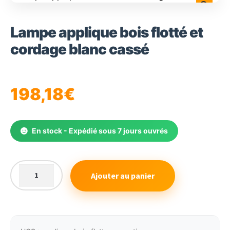
Lampe applique bois flotté et
cordage blanc cassé
198,18
€
En stock - Expédié sous 7 jours ouvrés
Ajouter au panier
quantité
de
Lampe
applique