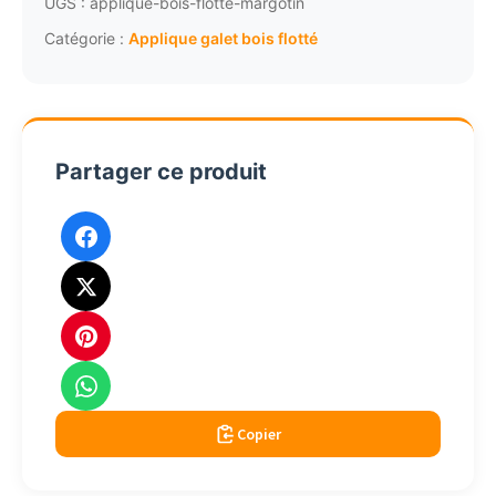
bois
UGS :
applique-bois-flotte-margotin
flotté
Catégorie :
Applique galet bois flotté
et
cordage
blanc
cassé
Partager ce produit
Copier