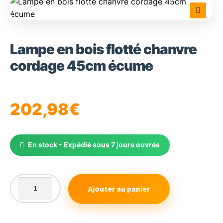
🔍
Lampe en bois flotté chanvre
cordage 45cm écume
202,98
€
En stock - Expédié sous 7 jours ouvrés
Ajouter au panier
quantité
de
Lampe