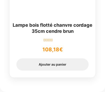
Lampe bois flotté chanvre cordage
35cm cendre brun
Note
5.00
sur
108,18
€
5
Ajouter au panier