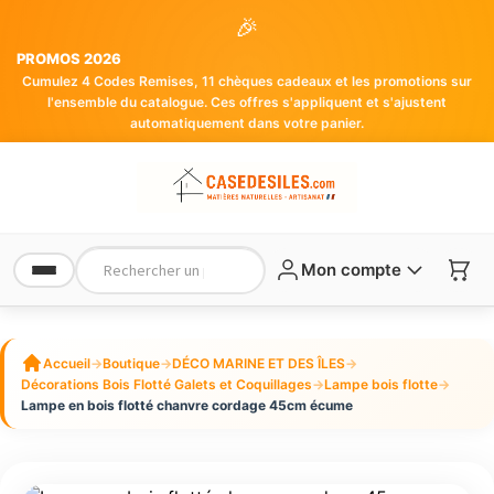
🎉
PROMOS 2026
Cumulez 4 Codes Remises, 11 chèques cadeaux et les promotions sur
l'ensemble du catalogue. Ces offres s'appliquent et s'ajustent
automatiquement dans votre panier.
Mon compte
Accueil
→
Boutique
→
DÉCO MARINE ET DES ÎLES
→
Décorations Bois Flotté Galets et Coquillages
→
Lampe bois flotte
→
Lampe en bois flotté chanvre cordage 45cm écume