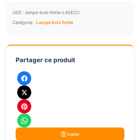
en
bois
UGS :
lampe-bois-flotte-L45ECU
flotté
Catégorie :
Lampe bois flotte
chanvre
cordage
45cm
écume
Partager ce produit
Copier