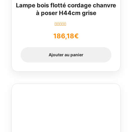
Lampe bois flotté cordage chanvre
à poser H44cm grise
Note
5.00
sur
186,18
€
5
Ajouter au panier