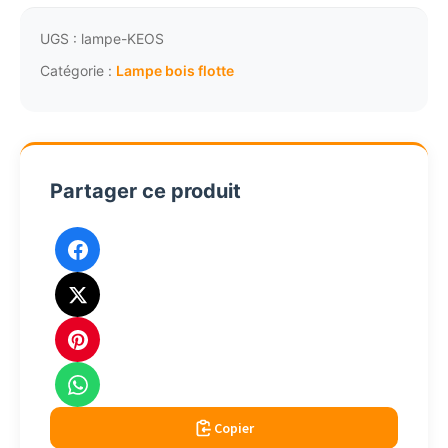
bois
flotté
UGS :
lampe-KEOS
cordage
Catégorie :
Lampe bois flotte
chanvre
à
poser
H44cm
Partager ce produit
taupe
Copier