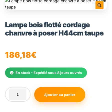
🔍
Lampe bois flotté cordage
chanvre à poser H44cm taupe
186,18
€
En stock - Expédié sous 8 jours ouvrés
Ajouter au panier
quantité
de
Lampe