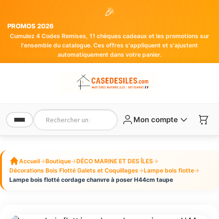
🎉
PROMOS 2026
Cumulez 4 Codes Remises, 11 chèques cadeaux et les promotions sur
l'ensemble du catalogue. Ces offres s'appliquent et s'ajustent
automatiquement dans votre panier.
Mon compte
Accueil
→
Boutique
→
DÉCO MARINE ET DES ÎLES
→
Décorations Bois Flotté Galets et Coquillages
→
Lampe bois flotte
→
Lampe bois flotté cordage chanvre à poser H44cm taupe