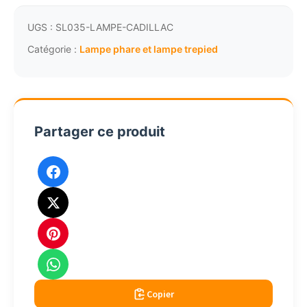
phare
marine
UGS :
SL035-LAMPE-CADILLAC
alu
Catégorie :
Lampe phare et lampe trepied
et
laiton
SL035
Partager ce produit
Copier