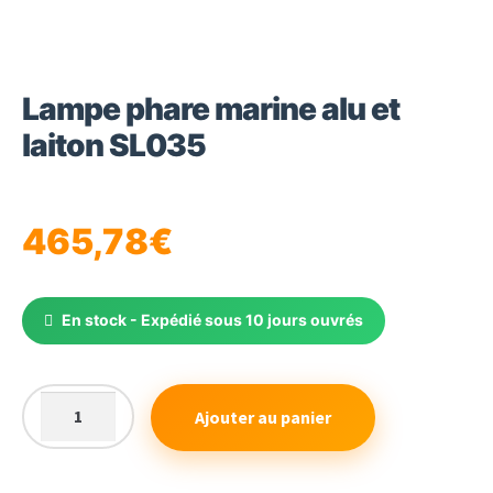
Lampe phare marine alu et
laiton SL035
465,78
€
En stock - Expédié sous 10 jours ouvrés
Ajouter au panier
quantité
de
Lampe