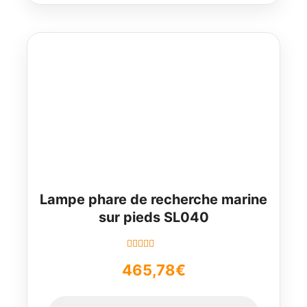
5
Lampe phare de recherche marine
sur pieds SL040
Note
5.00
sur
465,78
€
5