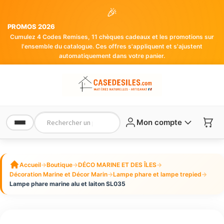
🎉
PROMOS 2026
Cumulez 4 Codes Remises, 11 chèques cadeaux et les promotions sur
l'ensemble du catalogue. Ces offres s'appliquent et s'ajustent
automatiquement dans votre panier.
Mon compte
Accueil
→
Boutique
→
DÉCO MARINE ET DES ÎLES
→
Décoration Marine et Décor Marin
→
Lampe phare et lampe trepied
→
Lampe phare marine alu et laiton SL035