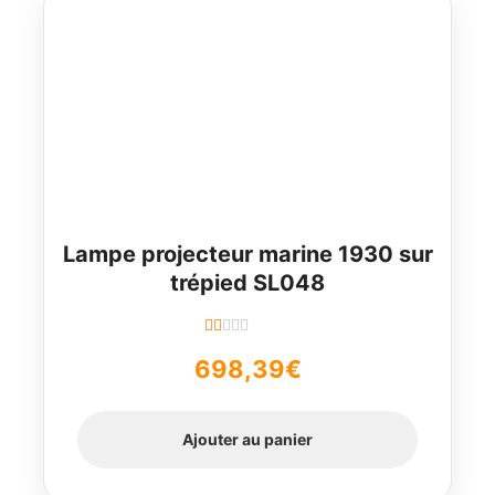
Lampe projecteur marine 1930 sur
trépied SL048
N
698,39
€
ot
e
1.
Ajouter au panier
00
su
r