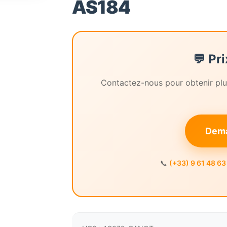
AS184
🔍
💬 Pr
Contactez-nous pour obtenir plus
Dema
📞
(+33) 9 61 48 63