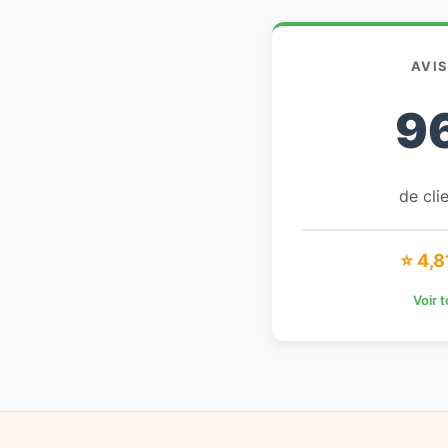
AVI
9
de clie
⭐ 4,8
Voir 