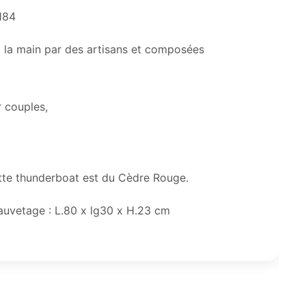
184
à la main par des artisans et composées
r couples,
ette thunderboat est du Cèdre Rouge.
auvetage : L.80 x lg30 x H.23 cm