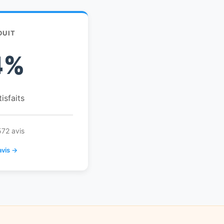
DUIT
4%
tisfaits
572 avis
avis →