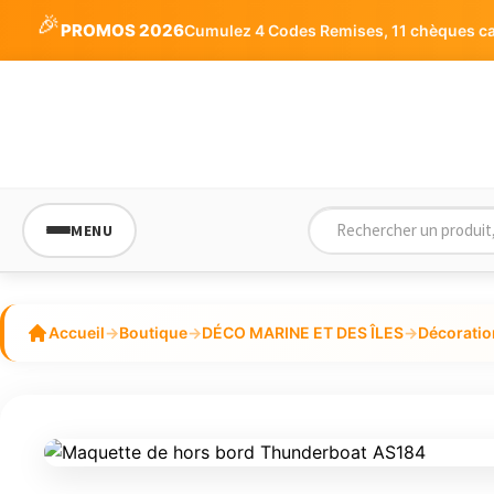
🎉
PROMOS 2026
Cumulez 4 Codes Remises, 11 chèques cade
MENU
Accueil
→
Boutique
→
DÉCO MARINE ET DES ÎLES
→
Décoratio