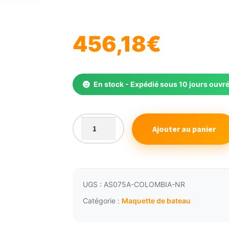
🔍
456,18
€
En stock - Expédié sous 10 jours ouvr
Ajouter au panier
quantité
de
Maquette
de
bateau
UGS :
AS075A-COLOMBIA-NR
Colombia
Catégorie :
Maquette de bateau
noir
Gm