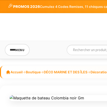
5
🎉
PROMOS 2026
Cumulez 4 Codes Remises, 11 chèques cade
MENU
Accueil
→
Boutique
→
DÉCO MARINE ET DES ÎLES
→
Décoratio