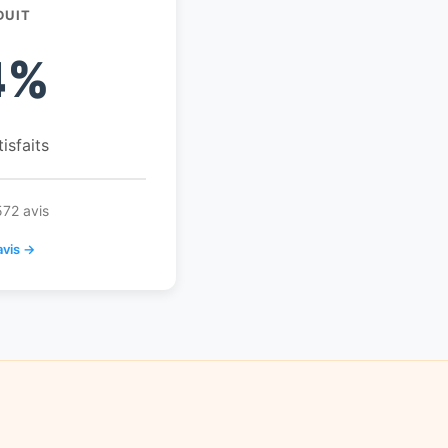
DUIT
4%
tisfaits
572 avis
avis →