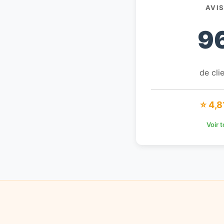
AVI
9
de clie
⭐ 4,8
Voir 