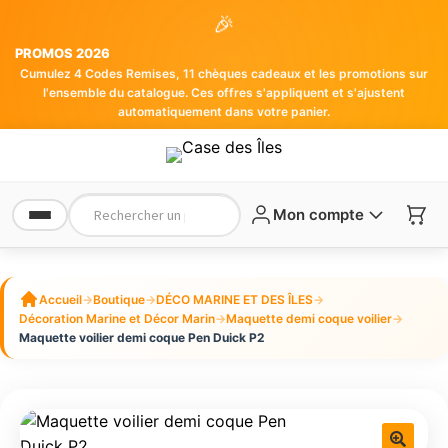
🎉
PROMOS 2026
Cumulez 4 Codes Remises, 11 chèques cadeaux et les promotions sur
l'ensemble du catalogue. Ces offres s'appliquent et s'ajustent
automatiquement dans votre panier.
Mon compte
Accueil
→
Boutique
→
DÉCO MARINE ET DES ÎLES
→
Décoration Marine et Décor Marin
→
Maquette demi coque voilier
→
Maquette voilier demi coque Pen Duick P2