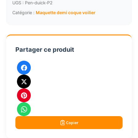
demi
UGS :
Pen-duick-P2
coque
Catégorie :
Maquette demi coque voilier
Pen
Duick
P2
Partager ce produit
Copier