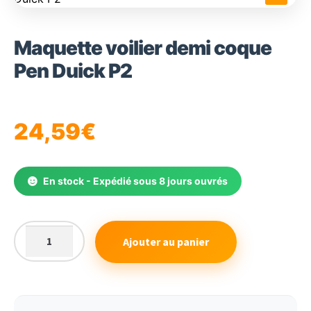
🔍
Maquette voilier demi coque
Pen Duick P2
24,59
€
En stock - Expédié sous 8 jours ouvrés
Ajouter au panier
quantité
de
Maquette
voilier