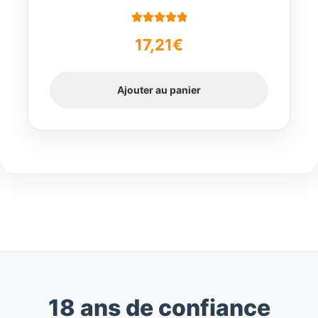
Note
5.00
sur
17,21
€
5
Ajouter au panier
18 ans de confiance