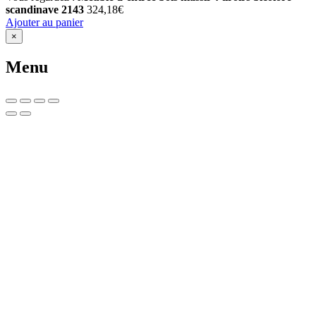
scandinave 2143
324,18
€
Ajouter au panier
×
Menu