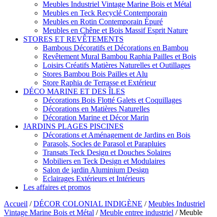
Meubles Industriel Vintage Marine Bois et Métal
Meubles en Teck Recyclé Contemporain
Meubles en Rotin Contemporain Épuré
Meubles en Chêne et Bois Massif Esprit Nature
STORES ET REVÊTEMENTS
Bambous Décoratifs et Décorations en Bambou
Revêtement Mural Bambou Raphia Pailles et Bois
Loisirs Créatifs Matières Naturelles et Outillages
Stores Bambou Bois Pailles et Alu
Store Raphia de Terrasse et Extérieur
DÉCO MARINE ET DES ÎLES
Décorations Bois Flotté Galets et Coquillages
Décorations en Matières Naturelles
Décoration Marine et Décor Marin
JARDINS PLAGES PISCINES
Décorations et Aménagement de Jardins en Bois
Parasols, Socles de Parasol et Parapluies
Transats Teck Design et Douches Solaires
Mobiliers en Teck Design et Modulaires
Salon de jardin Aluminium Design
Eclairages Extérieurs et Intérieurs
Les affaires et promos
Accueil
/
DÉCOR COLONIAL INDIGÈNE
/
Meubles Industriel
Vintage Marine Bois et Métal
/
Meuble entree industriel
/
Meuble