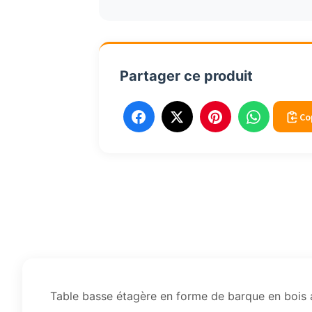
en
bois
barque
Partager ce produit
Co
Table basse étagère en forme de barque en bois 