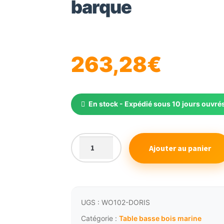
barque
263,28
€
En stock - Expédié sous 10 jours ouvré
Ajouter au panier
quantité
de
Table
basse
étagère
UGS :
WO102-DORIS
marine
Catégorie :
Table basse bois marine