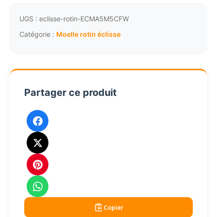
rotin
éclisse
UGS :
eclisse-rotin-ECMA5M5CFW
regulière
Catégorie :
Moelle rotin éclisse
fushia
5.5a6mm
250g
Partager ce produit
Copier