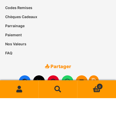
Codes Remises
Chèques Cadeaux
Parrainage
Paiement
Nos Valeurs
FAQ
📤 Partager
0
Recherche
Recherche
pour :
© 2007-2026
Case des Îles
• Tous droits réservés