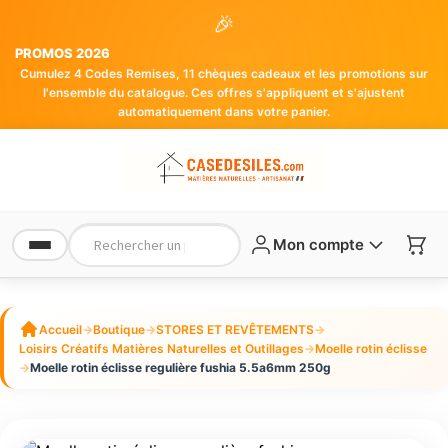
🎉
PROMOS 2026
Cumulez 4 Codes Remises, 11 chèques cadeaux et les promotions sur
l'ensemble du catalogue. Ces offres s'appliquent et s'ajustent
automatiquement dans votre panier.
Mon compte
Accueil
→
Boutique
→
STORES ET REVÊTEMENTS
→
Loisirs Créatifs Matières Naturelles et Outillages
→
Moelle rotin éclisse
→
Moelle rotin éclisse regulière fushia 5.5a6mm 250g