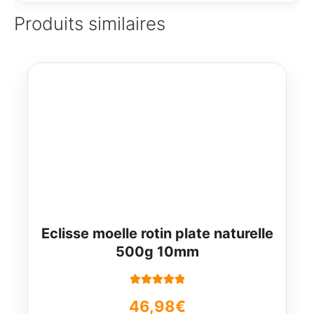
Produits similaires
Eclisse moelle rotin plate naturelle
500g 10mm
Note
5.00
sur
46,98
€
5