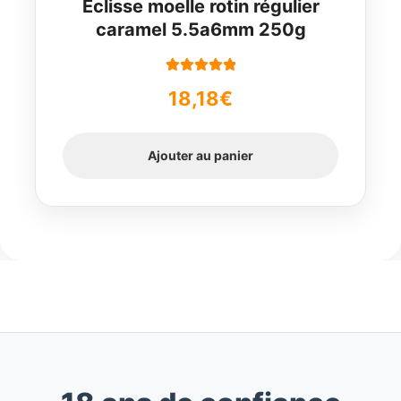
Eclisse moelle rotin régulier
caramel 5.5a6mm 250g
Note
5.00
sur
18,18
€
5
Ajouter au panier