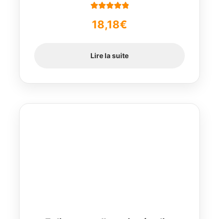
Note
5.00
sur
18,18
€
5
Lire la suite