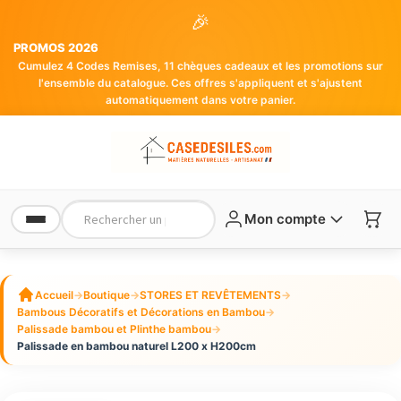
🎉
PROMOS 2026
Cumulez 4 Codes Remises, 11 chèques cadeaux et les promotions sur
l'ensemble du catalogue. Ces offres s'appliquent et s'ajustent
automatiquement dans votre panier.
Mon compte
Accueil
→
Boutique
→
STORES ET REVÊTEMENTS
→
Bambous Décoratifs et Décorations en Bambou
→
Palissade bambou et Plinthe bambou
→
Palissade en bambou naturel L200 x H200cm