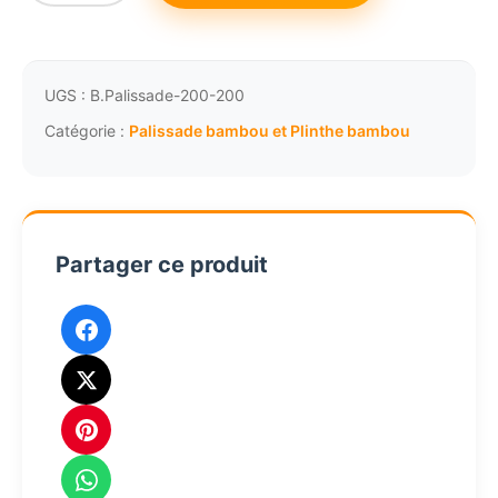
de
102,18€.
97,07€.
Palissade
en
bambou
UGS :
B.Palissade-200-200
naturel
Catégorie :
Palissade bambou et Plinthe bambou
L200
x
H200cm
Partager ce produit