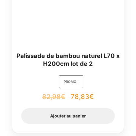
Palissade de bambou naturel L70 x
H200cm lot de 2
PROMO !
Le
Le
82,98
€
78,83
€
prix
prix
Ajouter au panier
initial
actuel
était :
est :