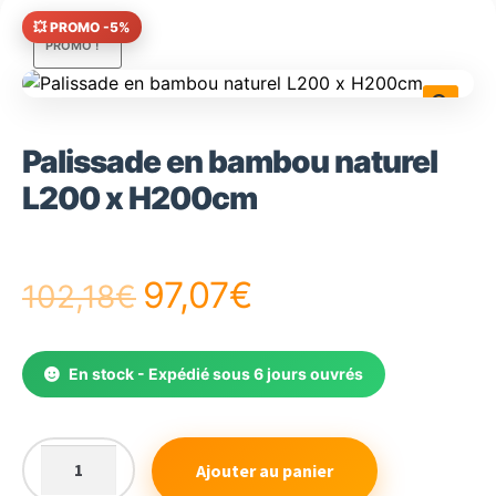
💥 PROMO -5%
PROMO !
🔍
Palissade en bambou naturel
L200 x H200cm
Le
Le
97,07
€
102,18
€
prix
prix
En stock - Expédié sous 6 jours ouvrés
initial
actuel
était :
est :
Ajouter au panier
quantité