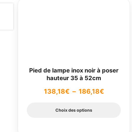
Ce
produit
a
plusieurs
variations.
Les
options
peuvent
être
choisies
sur
Pied de lampe inox noir à poser
la
hauteur 35 à 52cm
page
du
Plage
138,18
€
–
186,18
€
produit
de
Choix des options
prix :
138,18€