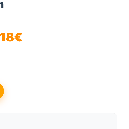
m
Plage
,18
€
de
prix :
138,18€
à