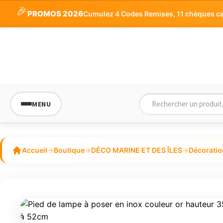
prix :
🎉
PROMOS 2026
Cumulez 4 Codes Remises, 11 chèques cade
138,18€
à
186,18€
MENU
Accueil
→
Boutique
→
DÉCO MARINE ET DES ÎLES
→
Décoratio