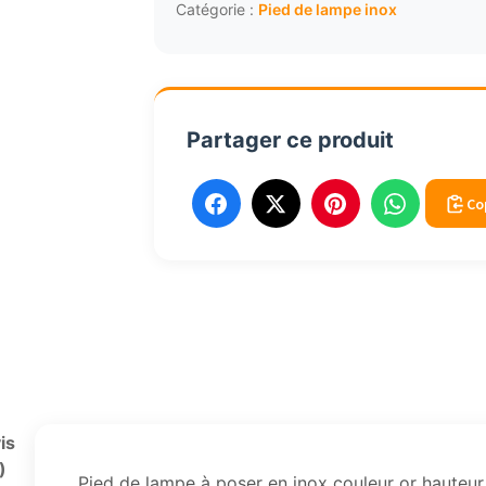
à
Catégorie :
Pied de lampe inox
poser
en
inox
couleur
Partager ce produit
or
hauteur
35
Co
à
52cm
is
)
Pied de lampe à poser en inox couleur or hauteur