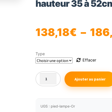
hauteur 35 à 52c
🔍
138,18
€
–
186
Type
Effacer
Ajouter au panier
quantité
de
Pied
de
lampe
UGS :
pied-lampe-Or