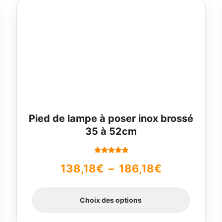
Ce
produit
a
plusieurs
variations.
Les
options
peuvent
être
choisies
sur
Pied de lampe à poser inox brossé
la
35 à 52cm
page
du
produit
Note
5.00
sur
Plage
138,18
€
–
186,18
€
5
de
Choix des options
prix :
138,18€