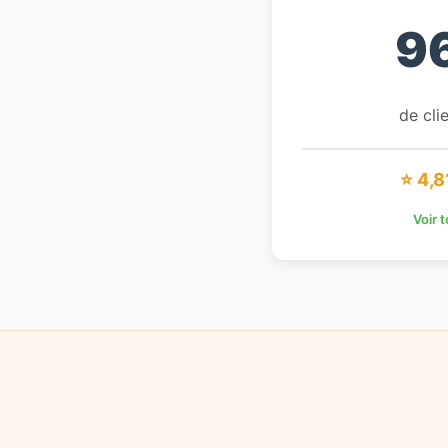
9
de clie
⭐ 4,8
Voir 