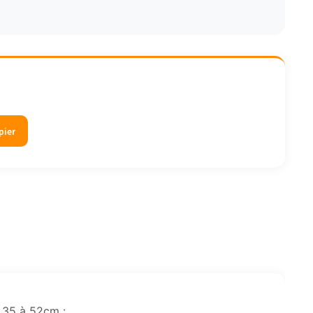
186,18€
pier
 35 à 52cm :