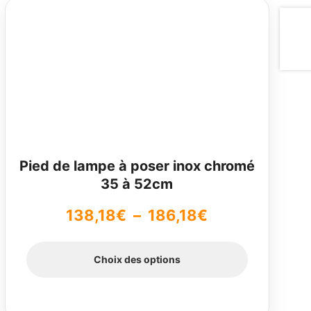
Ce
produit
a
plusieurs
variations.
Les
options
peuvent
être
choisies
sur
Pied de lampe à poser inox chromé
la
35 à 52cm
page
du
Plage
138,18
€
–
186,18
€
produit
de
Choix des options
prix :
138,18€