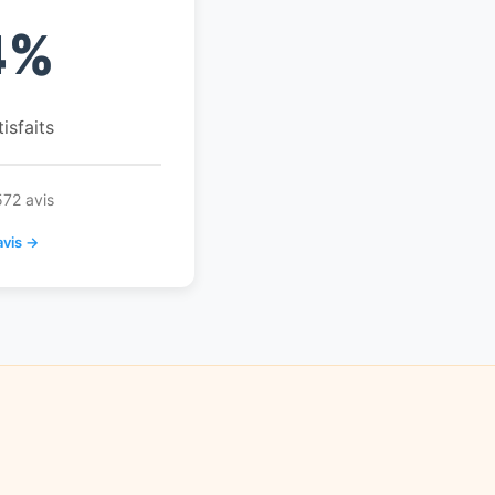
4%
tisfaits
572 avis
avis →