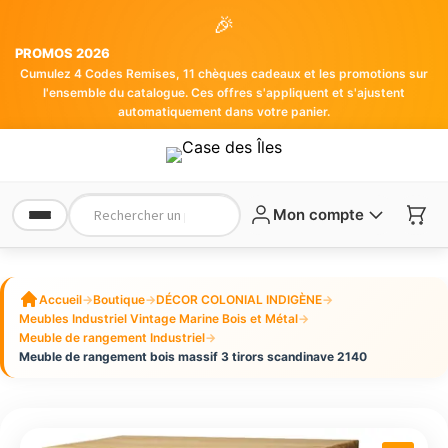
🎉
PROMOS 2026
Cumulez 4 Codes Remises, 11 chèques cadeaux et les promotions sur
l'ensemble du catalogue. Ces offres s'appliquent et s'ajustent
automatiquement dans votre panier.
Mon compte
Accueil
→
Boutique
→
DÉCOR COLONIAL INDIGÈNE
→
Meubles Industriel Vintage Marine Bois et Métal
→
Meuble de rangement Industriel
→
Meuble de rangement bois massif 3 tirors scandinave 2140