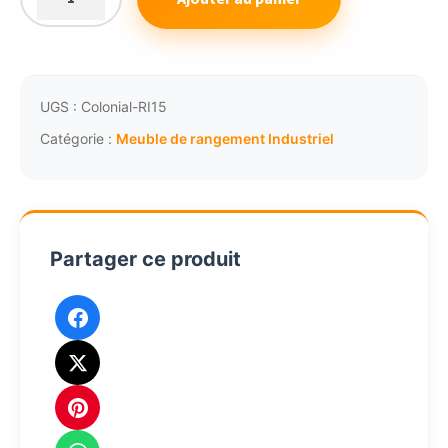
quantité
de
Meuble
de
rangement
UGS :
Colonial-RI15
bois
Catégorie :
Meuble de rangement Industriel
massif
3
tirors
scandinave
Partager ce produit
2140