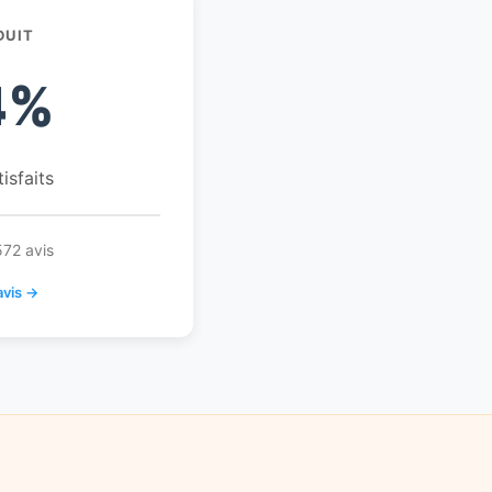
DUIT
4%
tisfaits
572 avis
avis →