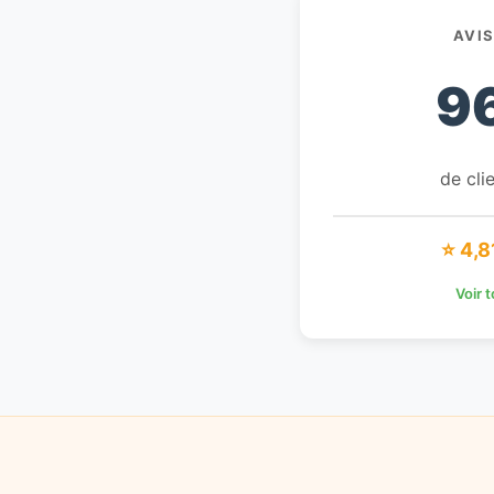
AVI
9
de clie
⭐ 4,8
Voir 