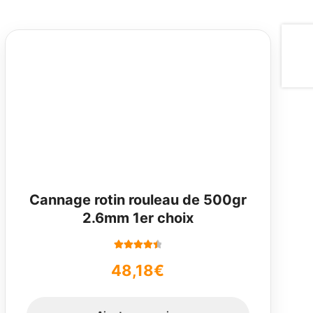
Cannage rotin rouleau de 500gr
2.6mm 1er choix
Note
4.50
48,18
€
sur 5