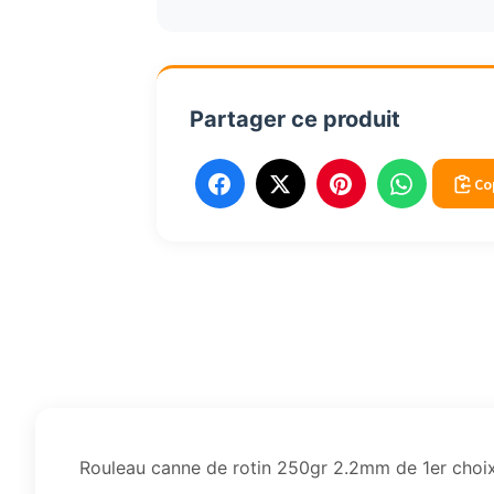
250gr
2.2mm
1er
choix
Partager ce produit
Co
Rouleau canne de rotin 250gr 2.2mm de 1er choix