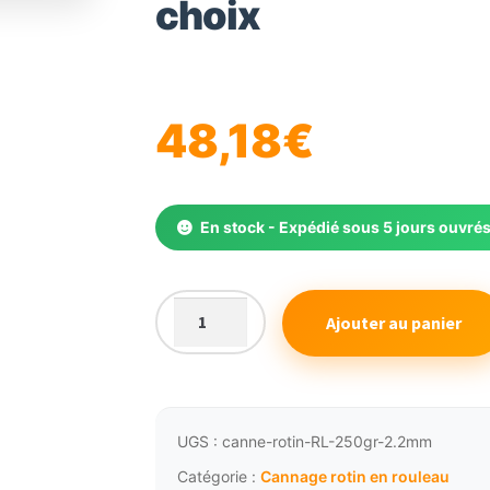
choix
🔍
48,18
€
En stock - Expédié sous 5 jours ouvré
Ajouter au panier
quantité
de
Canne
de
rotin
UGS :
canne-rotin-RL-250gr-2.2mm
rouleau
Catégorie :
Cannage rotin en rouleau