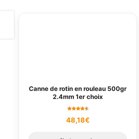
Canne de rotin en rouleau 500gr
2.4mm 1er choix
Note
4.67
48,18
€
sur 5