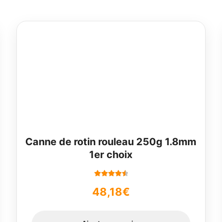
Canne de rotin rouleau 250g 1.8mm
1er choix
Note
4.67
48,18
€
sur 5