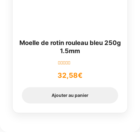
Moelle de rotin rouleau bleu 250g
1.5mm
Note
5.00
sur
32,58
€
5
Ajouter au panier