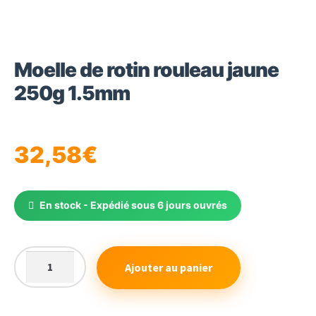
Moelle de rotin rouleau jaune
250g 1.5mm
32,58
€
En stock - Expédié sous 6 jours ouvrés
Ajouter au panier
quantité
de
Moelle