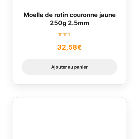
Moelle de rotin couronne jaune
250g 2.5mm
Note
5.00
sur
32,58
€
5
Ajouter au panier