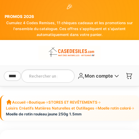
🎉
PROMOS 2026
Cumulez 4 Codes Remises, 11 chèques cadeaux et les promotions sur
l'ensemble du catalogue. Ces offres s'appliquent et s'ajustent
automatiquement dans votre panier.
Mon compte
Accueil
→
Boutique
→
STORES ET REVÊTEMENTS
→
Loisirs Créatifs Matières Naturelles et Outillages
→
Moelle rotin coloré
→
Moelle de rotin rouleau jaune 250g 1.5mm