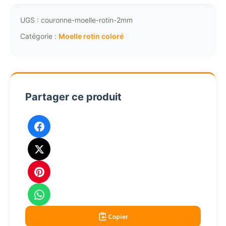
de
rotin
UGS :
couronne-moelle-rotin-2mm
rouleau
Catégorie :
Moelle rotin coloré
jaune
250g
1.5mm
Partager ce produit
Copier