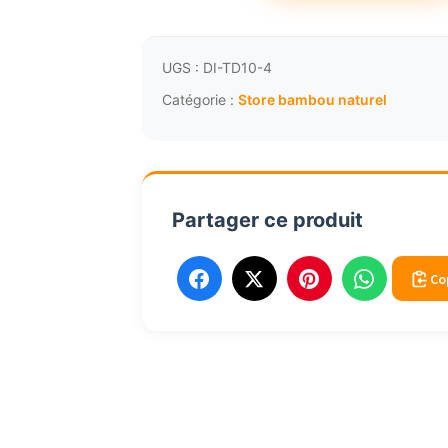
Store
bambou
intérieur
UGS :
DI-TD10-4
DI-
Catégorie :
Store bambou naturel
TD10-
4
Partager ce produit
Co