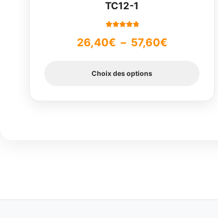
TC12-1
page
du
produit
Note
5.00
sur
Plage
26,40
€
–
57,60
€
5
de
Choix des options
prix :
26,40€
à
57,60€