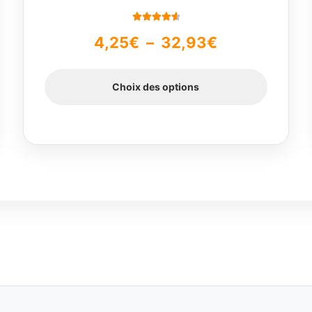
page
du
Note
4.71
Plage
4,25
€
–
32,93
€
produit
sur 5
de
Choix des options
prix :
4,25€
à
32,93€