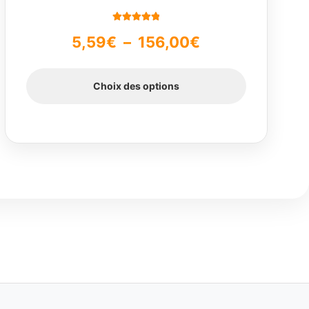
page
du
Note
5.00
sur
Plage
5,59
€
–
156,00
€
produit
5
de
Choix des options
prix :
5,59€
à
156,00€