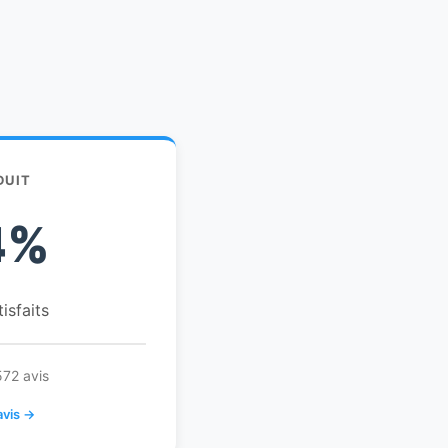
DUIT
4%
tisfaits
572 avis
avis →