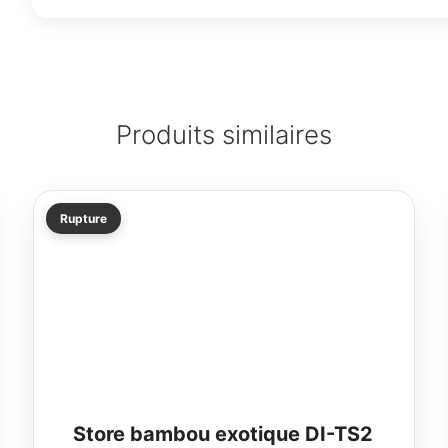
Produits similaires
Ce
Rupture
produit
a
plusieurs
variations.
Les
options
peuvent
être
choisies
sur
Store bambou exotique DI-TS2
la