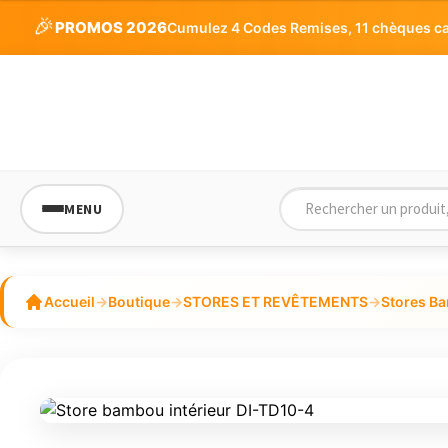
prix :
5
🎉
PROMOS 2026
Cumulez 4 Codes Remises, 11 chèques cade
42,18€
à
144,18€
MENU
Accueil
→
Boutique
→
STORES ET REVÊTEMENTS
→
Stores Ba