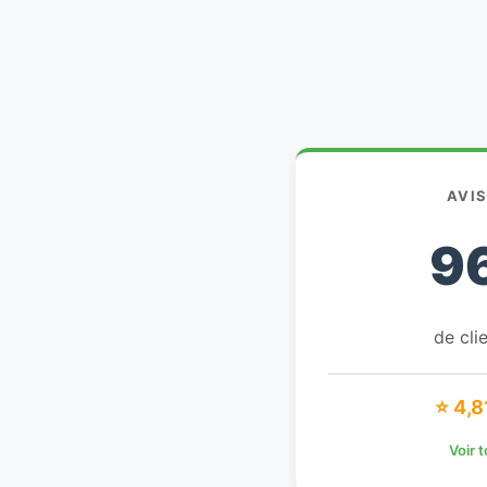
AVI
9
de clie
⭐ 4,8
Voir 