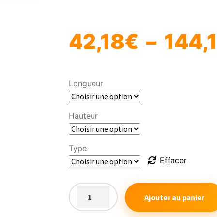
🔍
42,18
€
–
144,
Longueur
Hauteur
Type
Effacer
Ajouter au panier
quantité
de