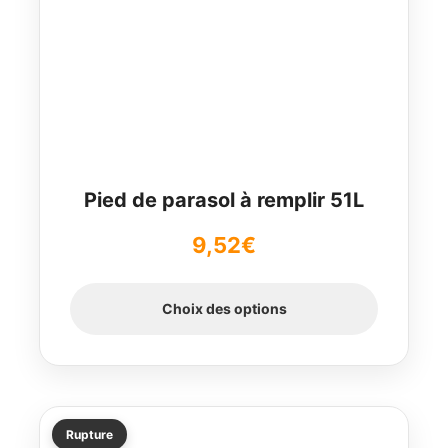
a
plusieurs
variations.
Les
options
peuvent
être
choisies
Pied de parasol à remplir 51L
sur
9,52
€
la
page
du
Choix des options
produit
Rupture