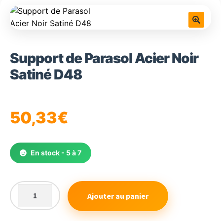
🔍
Support de Parasol Acier Noir
Satiné D48
50,33
€
En stock - 5 à 7
Ajouter au panier
quantité
de