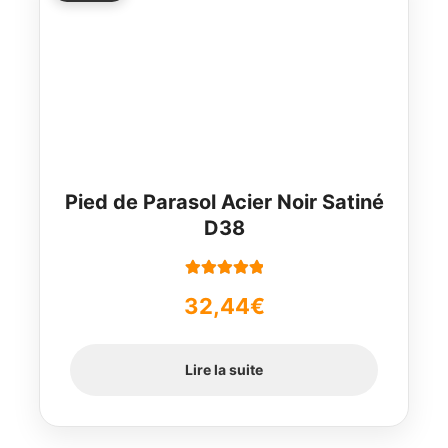
Pied de Parasol Acier Noir Satiné
D38
Note
5.00
sur
32,44
€
5
Lire la suite