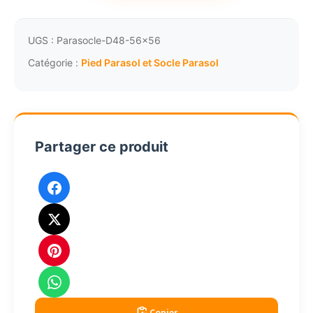
Support
de
Parasol
UGS :
Parasocle-D48-56x56
Acier
Catégorie :
Pied Parasol et Socle Parasol
Noir
Satiné
D48
Partager ce produit
Copier