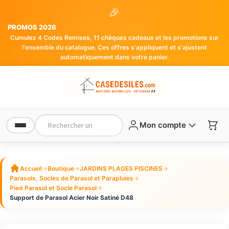
🎉
PROMOS 2026
Cumulez 4 Codes Remises, 11 chèques cadeaux et les promotions sur
l'ensemble du catalogue. Ces offres s'appliquent et s'ajustent
automatiquement dans votre panier.
Mon compte
Accueil
→
Boutique
→
JARDINS PLAGES PISCINES
→
Parasols, Socles de Parasol et Parapluies
→
Pied Parasol et Socle Parasol
→
Support de Parasol Acier Noir Satiné D48