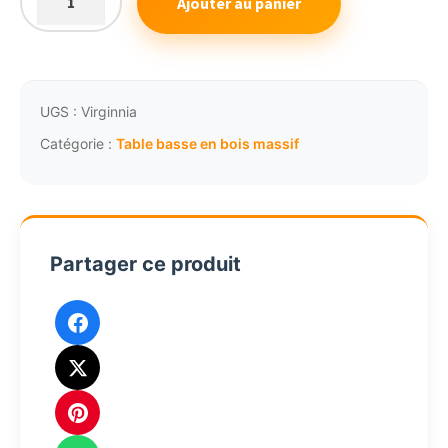
Ajouter au panier
quantité
799,38€.
743,42€.
de
Table
basse
bois
UGS :
Virginnia
massif
Catégorie :
Table basse en bois massif
en
chêne
120
Virginia
Partager ce produit