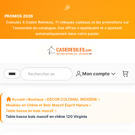
🎉
PROMOS 2026
Cumulez 4 Codes Remises, 11 chèques cadeaux et les promotions sur
l'ensemble du catalogue. Ces offres s'appliquent et s'ajustent
automatiquement dans votre panier.
Mon compte
Accueil
→
Boutique
→
DÉCOR COLONIAL INDIGÈNE
→
Meubles en Chêne et Bois Massif Esprit Nature
→
Table basse en bois massif
→
Table basse bois massif en chêne 120 Virginia