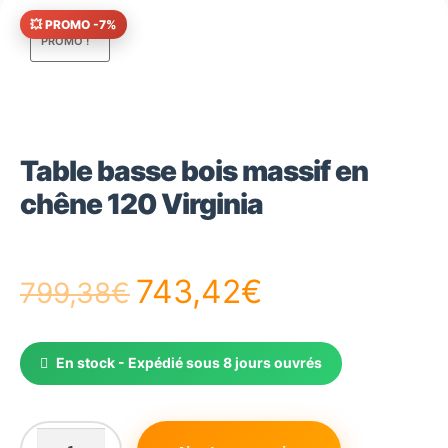
💥 PROMO -7%
PROMO !
Table basse bois massif en
chêne 120 Virginia
Le
Le
743,42
€
799,38
€
prix
prix
En stock - Expédié sous 8 jours ouvrés
initial
actuel
était :
est :