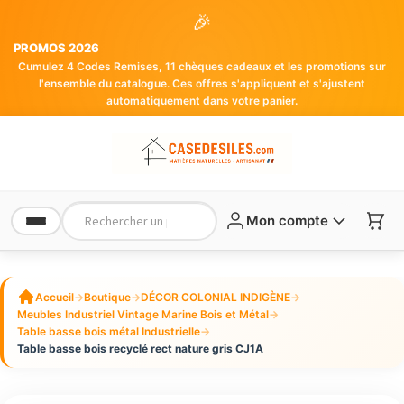
🎉
PROMOS 2026
Cumulez 4 Codes Remises, 11 chèques cadeaux et les promotions sur
l'ensemble du catalogue. Ces offres s'appliquent et s'ajustent
automatiquement dans votre panier.
Mon compte
Accueil
→
Boutique
→
DÉCOR COLONIAL INDIGÈNE
→
Meubles Industriel Vintage Marine Bois et Métal
→
Table basse bois métal Industrielle
→
Table basse bois recyclé rect nature gris CJ1A