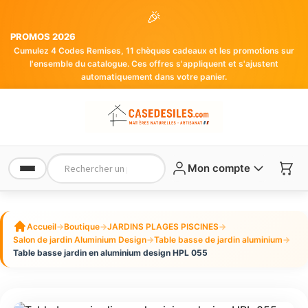
🎉
PROMOS 2026
Cumulez 4 Codes Remises, 11 chèques cadeaux et les promotions sur
l'ensemble du catalogue. Ces offres s'appliquent et s'ajustent
automatiquement dans votre panier.
Mon compte
Accueil
→
Boutique
→
JARDINS PLAGES PISCINES
→
Salon de jardin Aluminium Design
→
Table basse de jardin aluminium
→
Table basse jardin en aluminium design HPL 055