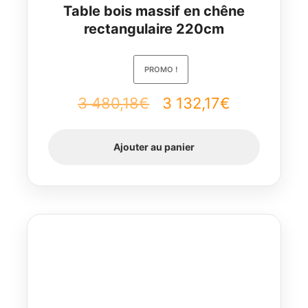
Table bois massif en chêne
rectangulaire 220cm
PROMO !
Le
Le
3 480,18
€
3 132,17
€
prix
prix
Ajouter au panier
initial
actuel
était :
est :
3
3
480,18€.
132,17€.