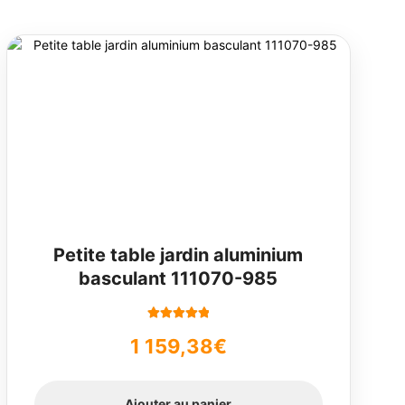
Petite table jardin aluminium
basculant 111070-985
Note
5.00
sur
1 159,38
€
5
Ajouter au panier