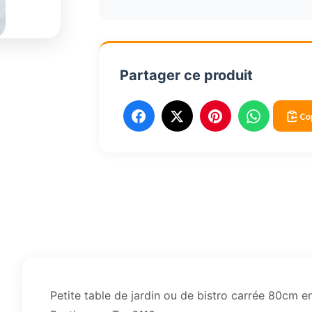
carrée
80cm
alu
teck
Partager ce produit
HPL
béton
ciré
Co
6110
Petite table de jardin ou de bistro carrée 80cm en