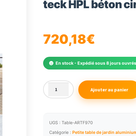
teck HPL béton ci
720,18
€
En stock - Expédié sous 8 jours ouvré
Ajouter au panier
quantité
de
Petite
table
de
UGS :
Table-ARTF970
jardin
Catégorie :
Petite table de jardin aluminiu