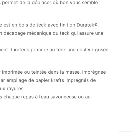
ous permet de la déplacer où bon vous semble
e est en bois de teck avec finition Duratek®.
 un décapage mécanique du teck qui assure une
ment durateck procure au teck une couleur grisée
r imprimée ou teintée dans la masse, imprégnée
par empilage de papier krafts imprégnés de
aux rayures.
ès chaque repas à l’eau savonneuse ou au