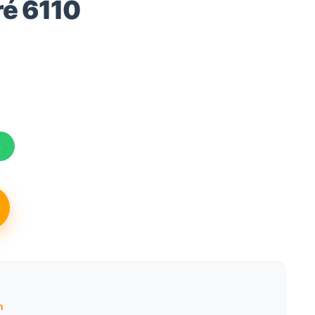
ré 6110
s
m