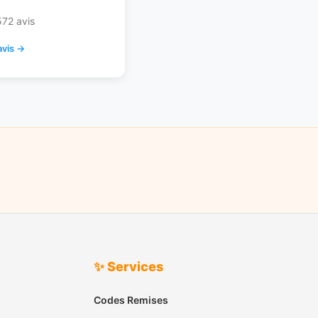
572 avis
avis →
✨ Services
Codes Remises