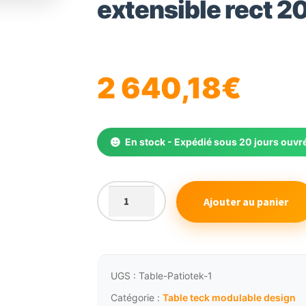
extensible rect 
🔍
2 640,18
€
En stock - Expédié sous 20 jours ouvr
Ajouter au panier
quantité
de
Table
de
jardin
UGS :
Table-Patiotek-1
teck
Catégorie :
Table teck modulable design