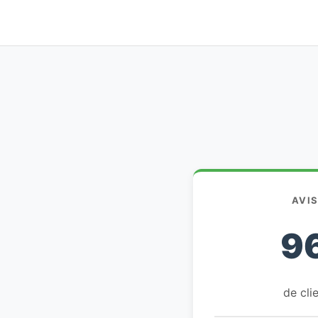
AVI
9
de clie