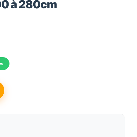
200 à 280cm
és