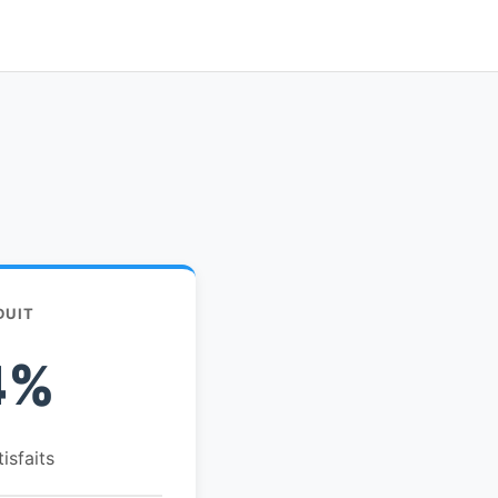
DUIT
4%
tisfaits