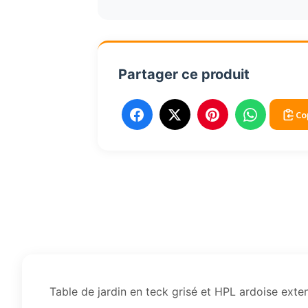
et
HPL
ardoise
extensible
Partager ce produit
rect
200
à
Co
280cm
Table de jardin en teck grisé et HPL ardoise ext