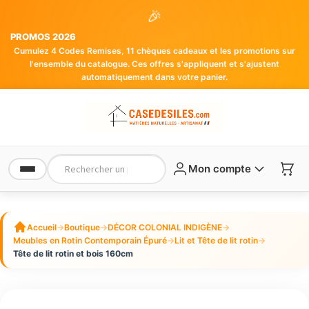
🎉
PROMOS 2026
Cumulez 4 Codes Remises, 11 chèques cadeaux et les promotions sur
l'ensemble du catalogue. Ces offres s'appliquent et s'ajustent
automatiquement dans votre panier.
Mon compte
Accueil
→
Boutique
→
DÉCOR COLONIAL INDIGÈNE
→
Meubles en Rotin Contemporain Épuré
→
Lit et Tête de lit rotin
→
Tête de lit rotin et bois 160cm