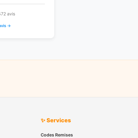
572 avis
avis →
✨ Services
Codes Remises