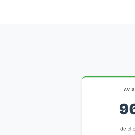
AVI
9
de clie