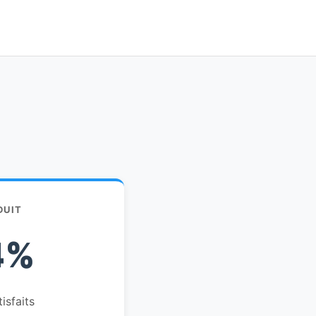
DUIT
4%
tisfaits