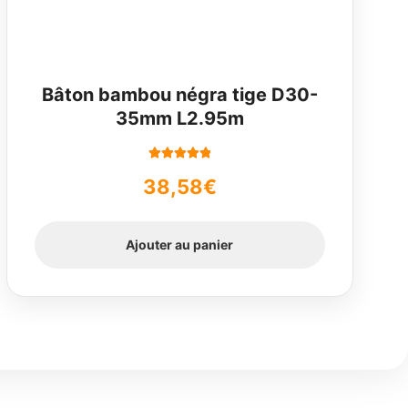
Bâton bambou négra tige D30-
35mm L2.95m
Note
5.00
sur
38,58
€
5
Ajouter au panier