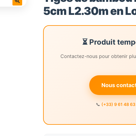
5cm L2.30m en Lo
🔍
⏳ Produit temp
Contactez-nous pour obtenir plus
Nous contacte
📞
(+33) 9 61 48 63